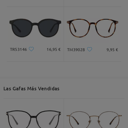
Dimensiones
TR53146
16,95 €
TM39028
9,95 €
Ancho Total
Longitud de Patillas
124mm/ 4.88plg.
143mm/ 5.63plg.
Las Gafas Más Vendidas
Ancho de Cristal
Altura de Cristal
Ancho de Puente
49mm/ 1.93plg.
42mm/ 1.65plg.
18mm/ 0.71plg.
Recomendación de Rostro