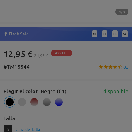
1/8
Flash Sale
4
D
00
08
51
:
:
:
12,95 €
48% OFF
24,95 €
#TM15544
82
Elegir el color
:
Negro (C1)
disponible
Talla
S
Guía de Talla