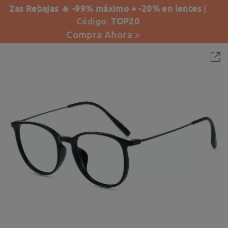
2as Rebajas 🔥 -99% máximo + -20% en lentes
|
Código:
TOP20
Compra Ahora >