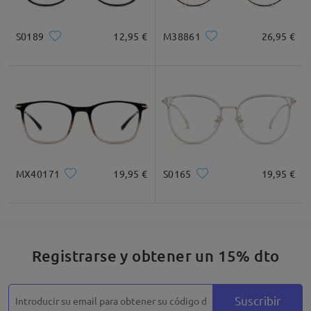
S0189
12,95 €
M38861
26,95 €
Cuadrada
Redondo
Corazón
Diamante
Ovalado
* Solo Para Referencia
MX40171
19,95 €
S0165
19,95 €
Descripción del Producto
Registrarse y obtener un 15% dto
Suscribir