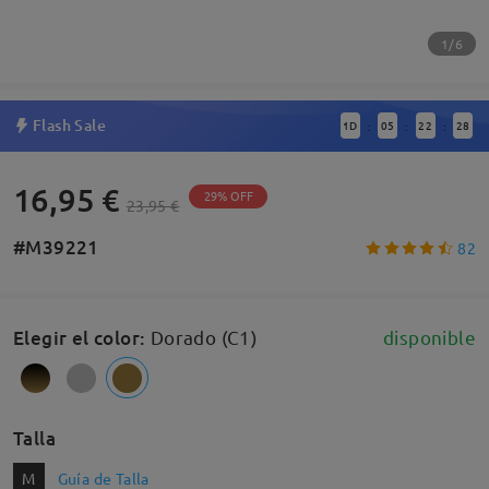
1/6
Flash Sale
1
D
05
22
27
:
:
:
16,95 €
29% OFF
23,95 €
#M39221
82
Elegir el color
:
Dorado (C1)
disponible
Talla
M
Guía de Talla