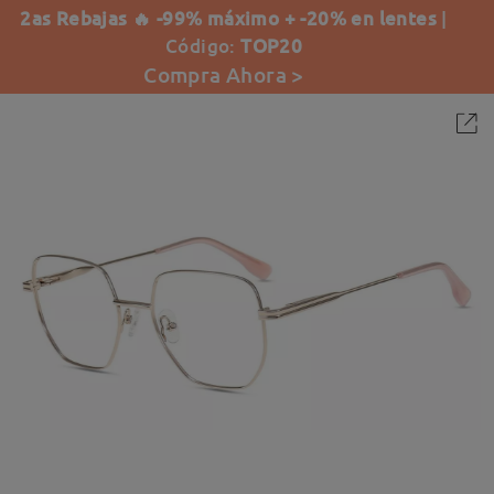
2as Rebajas 🔥 -99% máximo + -20% en lentes
|
Código:
TOP20
Compra Ahora >