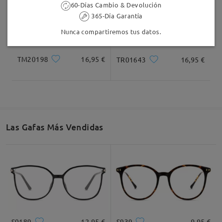
60-Días Cambio & Devolución
365-Día Garantía
Nunca compartiremos tus datos.
TM20198
16,95 €
TR01643
16,95 €
Las Gafas Más Vendidas
S0189
12,95 €
S939
9,95 €