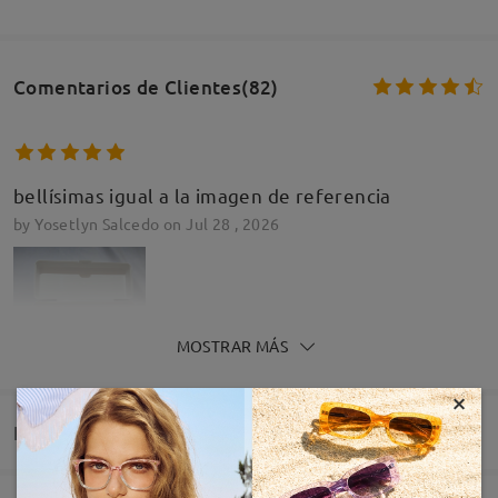
Comentarios de Clientes(82)
bellísimas igual a la imagen de referencia
by
Yosetlyn Salcedo
on
Jul 28 , 2026
MOSTRAR MÁS
×
Entrega
Preciosas muy finas y delicadas , dorado muy sutil y
suave . Revisa bien las medias , en mi caso