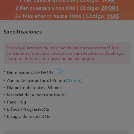
2 Par cuestan unos 60€ | Código:
2POR1
3+ Más ahorro hasta 100€ | Código:
MAS
Specificaciones
Debido al proceso de fabricación, las monturas metálicas
contienen níquel. Los clientes con antecedentes de alergia
al níquel deben tener precaución al comprar.
Dimensiones:
53-19-142
Ancho de la montura:
135 mm
(
Medio
)
Diametro de lentes:
54 mm
Material de la montura:
Metal
Peso:
16g
Bifocal/Progresivo:
Sí
Bisagra de resorte:
No