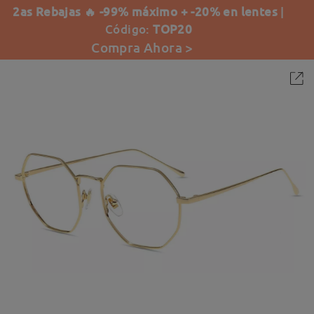
2as Rebajas 🔥 -99% máximo + -20% en lentes
|
Código:
TOP20
Compra Ahora >