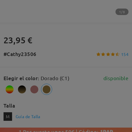
1/8
23,95 €
#Cathy23506
154
Elegir el color
:
Dorado (C1)
disponible
Talla
M
Guía de Talla
1 Par cuesta unos 50€ | Código:
1PAR