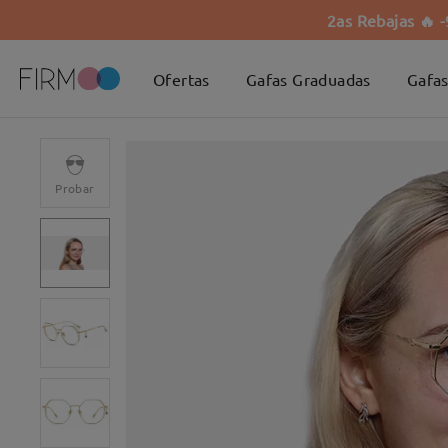
2as Rebajas 🔥 
Ofertas
Gafas Graduadas
Gafas
Probar