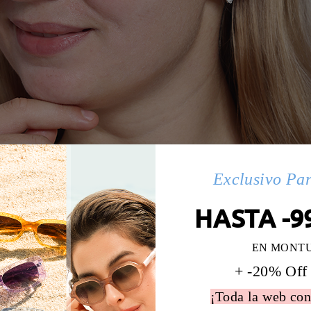
Exclusivo Pa
HASTA -9
EN MONT
+ -20% Off
¡Toda la web con