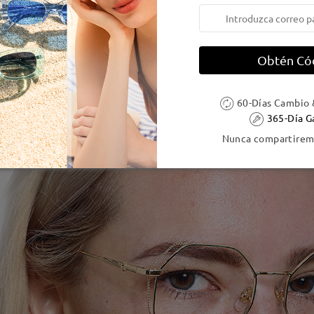
Obtén Có
60-Días Cambio 
365-Día G
Nunca compartiremo