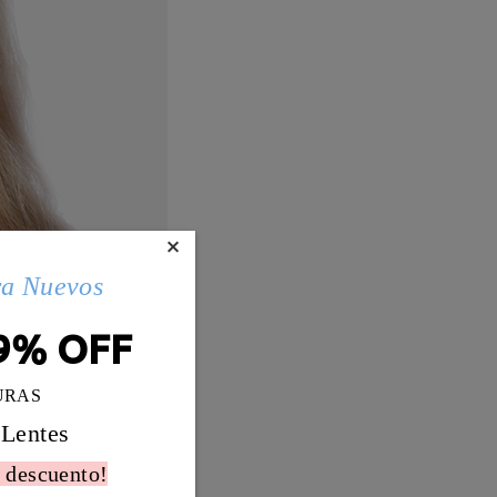
×
ra Nuevos
9% OFF
URAS
 Lentes
 descuento!