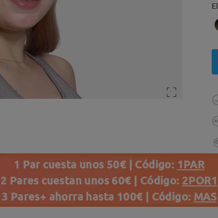
E
1 Par cuesta unos 50€ | Código:
1PAR
2 Pares cuestan unos 60€ | Código:
2POR1
3 Pares+ ahorra hasta 100€ | Código:
MAS