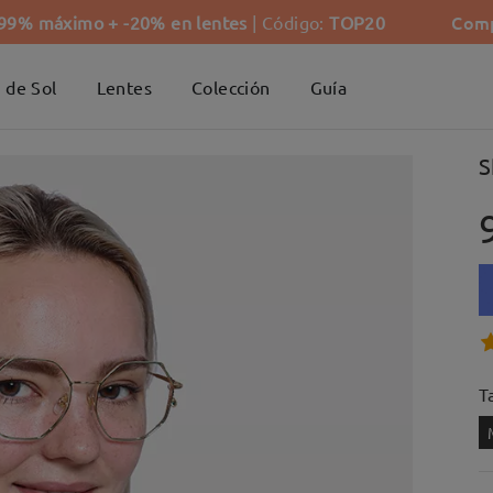
Comp
-99% máximo + -20% en lentes
| Código:
TOP20
 de Sol
Lentes
Colección
Guía
S
Ta