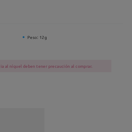
Peso:
12g
ia al níquel deben tener precaución al comprar.