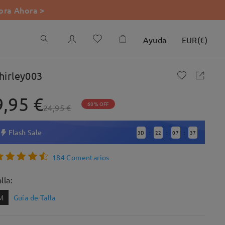
ra Ahora >
Ayuda
EUR
(
€
)
hirley003
9,95 €
60% OFF
24,95 €
Flash Sale
3
D
22
07
35
:
:
:
184 Comentarios
lla:
M
Guía de Talla