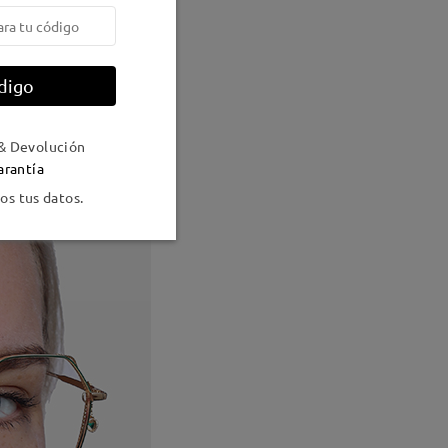
digo
& Devolución
arantía
s tus datos.