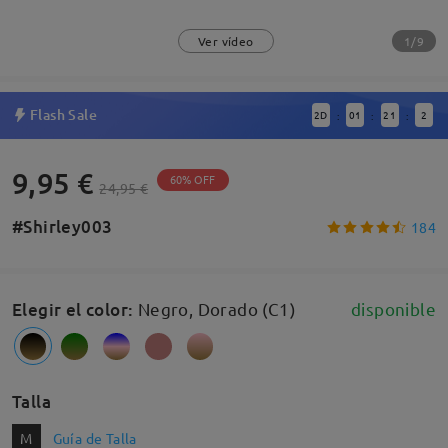
1/9
Ver vídeo
Flash Sale
2
D
01
21
2
:
:
:
9,95 €
60% OFF
24,95 €
#Shirley003
184
Elegir el color
:
Negro, Dorado (C1)
disponible
Talla
M
Guía de Talla