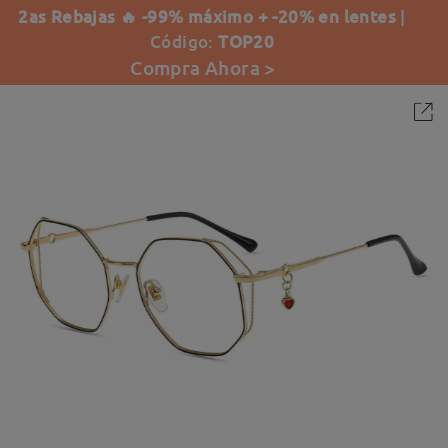
2as Rebajas 🔥 -99% máximo + -20% en lentes
|
Código:
TOP20
Compra Ahora >