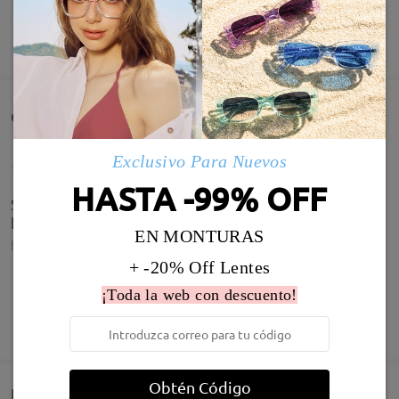
MOSTRAR MÁS
Comentarios de Clientes(184)
Exclusivo Para Nuevos
HASTA -99% OFF
Se me ha caído el cristal derecho, el tornillo se me
ha debido de caer
EN MONTURAS
by
María jesus Godoy
on
Aug 30 , 2025
+ -20% Off Lentes
¡Toda la web con descuento!
MOSTRAR MÁS
Infomación de Modelo
Obtén Código
Entrega