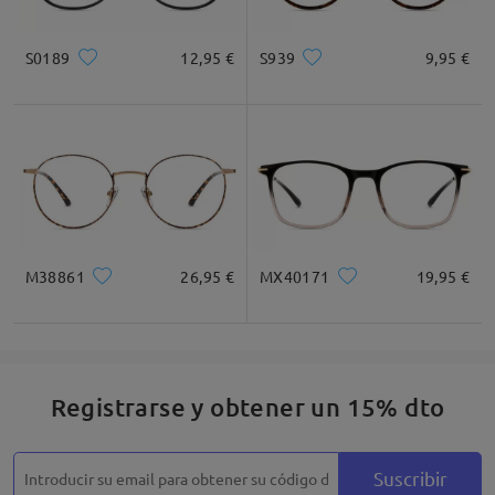
voy.
by
Gisela Stabile Ruiz
on
Jul 16 , 2024
S0189
12,95 €
S939
9,95 €
Cuadrada
Redondo
Corazón
Diamante
Ovalado
* Solo Para Referencia
M38861
26,95 €
MX40171
19,95 €
Descripción del Producto
Leer todos los
comentarios
Deje su comentario
Registrarse y obtener un 15% dto
Suscribir