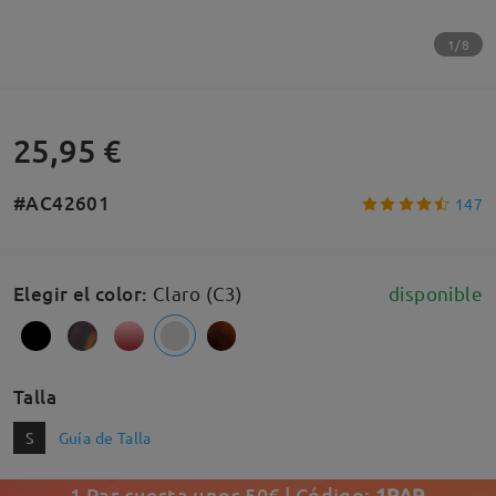
1/8
25,95 €
#AC42601
147
Elegir el color
:
Claro (C3)
disponible
Talla
S
Guía de Talla
1 Par cuesta unos 50€ | Código:
1PAR