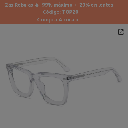
2as Rebajas 🔥 -99% máximo + -20% en lentes
|
Código:
TOP20
Compra Ahora >