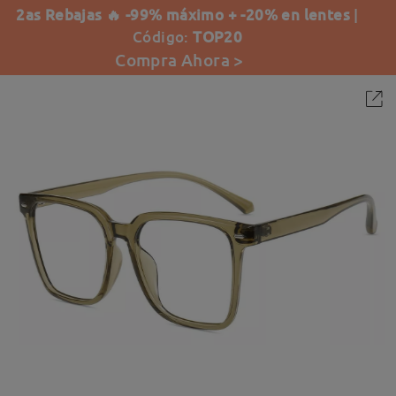
2as Rebajas 🔥 -99% máximo + -20% en lentes
|
Código:
TOP20
Compra Ahora >