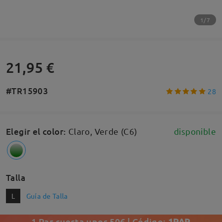
1/7
21,95 €
#TR15903
28
Elegir el color
:
Claro, Verde (C6)
disponible
Talla
L
Guía de Talla
1 Par cuesta unos 50€ | Código:
1PAR