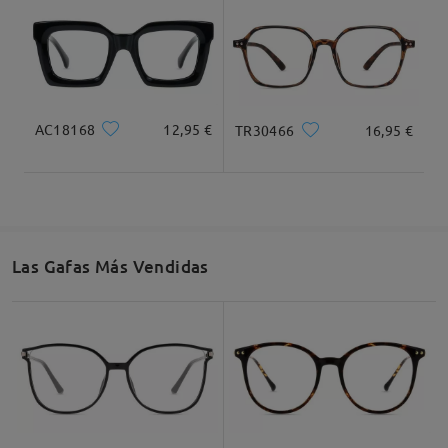
Ancho Total
Longitud de Patillas
139mm/ 5.47plg.
150mm/ 5.9plg.
AC18168
12,95 €
TR30466
16,95 €
Ancho de Cristal
Altura de Cristal
Ancho de Puente
54mm/ 2.13plg.
50mm/ 1.97plg.
19mm/ 0.75plg.
Las Gafas Más Vendidas
Recomendación de Rostro
Cuadrada
Redondo
Corazón
Diamante
Ovalado