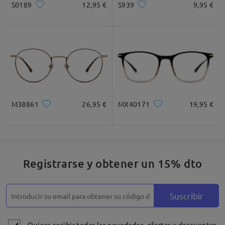
S0189
12,95 €
S939
9,95 €
* Solo Para Referencia
Descripción del Producto
M38861
26,95 €
MX40171
19,95 €
Registrarse y obtener un 15% dto
Suscribir
Quiero recibir todas las novedades, ofertas y descuentos