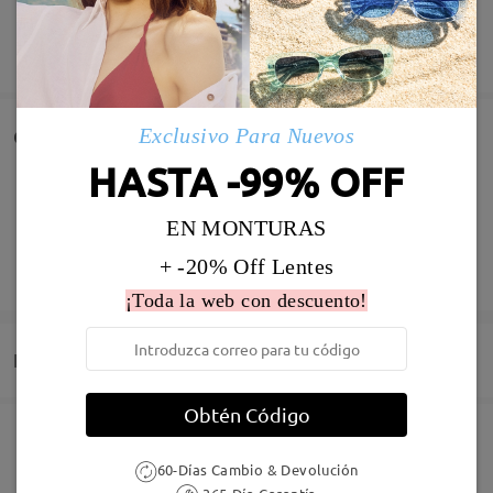
MOSTRAR MÁS
Exclusivo Para Nuevos
Comentarios de Clientes
HASTA -99% OFF
Comparta su experiencia de compra para ayudar a otros a
obtener gafas satisfechas
EN MONTURAS
Deje su comentario
+ -20% Off Lentes
¡Toda la web con descuento!
Entrega
Obtén Código
Pedido realizado
Revestimiento resistente a arañazo incluído
60-Días Cambio & Devolución
60 días de garantía de devolución y cambio