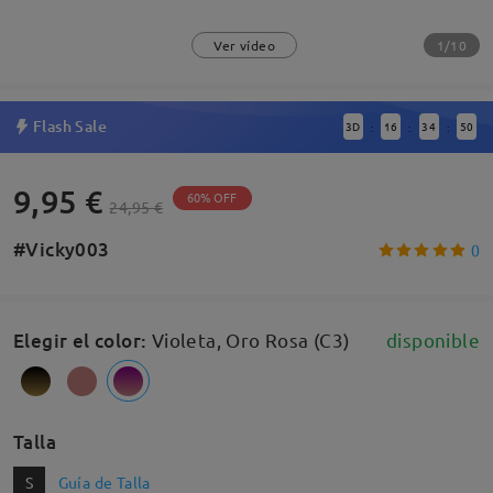
1/10
Ver vídeo
Flash Sale
3
D
16
34
49
:
:
:
9,95 €
60% OFF
24,95 €
#Vicky003
0
Elegir el color
:
Violeta, Oro Rosa (C3)
disponible
Talla
S
Guía de Talla