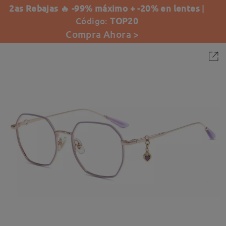
2as Rebajas 🔥 -99% máximo + -20% en lentes
|
Código:
TOP20
Compra Ahora >