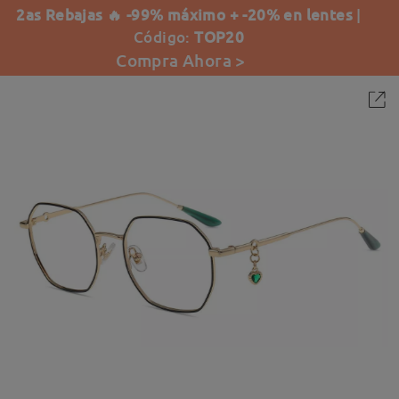
2as Rebajas 🔥 -99% máximo + -20% en lentes
|
Código:
TOP20
Compra Ahora >