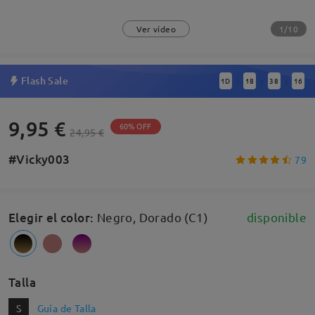
1/10
Ver vídeo
Flash Sale
1
D
18
38
15
:
:
:
9,95 €
60% OFF
24,95 €
#Vicky003
79
Elegir el color
:
Negro, Dorado (C1)
disponible
Talla
S
Guía de Talla