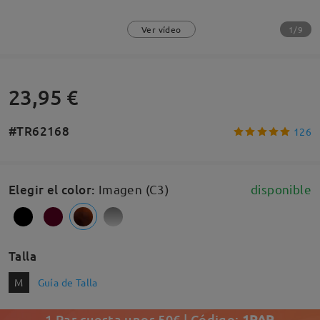
1/9
Ver vídeo
23,95 €
#TR62168
126
Elegir el color
:
Imagen (C3)
disponible
Talla
M
Guía de Talla
1 Par cuesta unos 50€ | Código:
1PAR