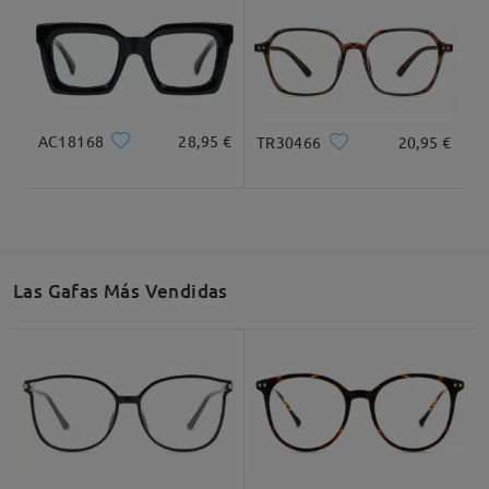
Ancho Total
Longitud de Patillas
129mm/ 5.08plg.
148mm/ 5.83plg.
AC18168
28,95 €
TR30466
20,95 €
Ancho de Cristal
Altura de Cristal
Ancho de Puente
50mm/ 1.97plg.
47mm/ 1.85plg.
20mm/ 0.79plg.
Las Gafas Más Vendidas
Recomendación de Rostro
Cuadrada
Redondo
Corazón
Diamante
Ovalado