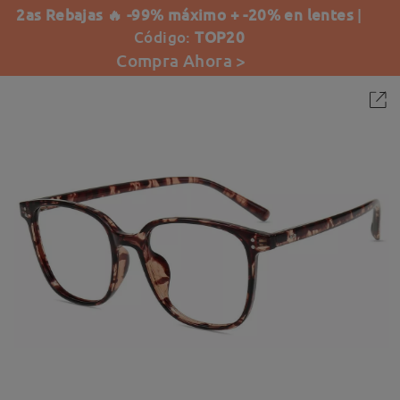
2as Rebajas 🔥 -99% máximo + -20% en lentes
|
Código:
TOP20
Compra Ahora >