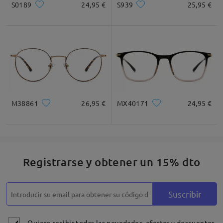
S0189
24,95 €
S939
25,95 €
* Solo Para Referencia
Descripción del Producto
M38861
26,95 €
MX40171
24,95 €
Registrarse y obtener un 15% dto
Suscribir
Quiero recibir todas las novedades, ofertas y descuentos