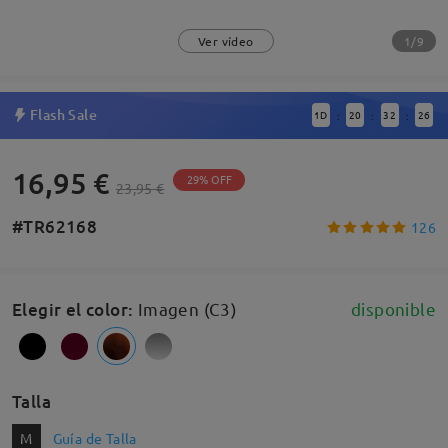
1/9
Ver vídeo
Flash Sale
1
D
20
32
26
:
:
:
16,95 €
29% OFF
23,95 €
#TR62168
126
Elegir el color
:
Imagen (C3)
disponible
Talla
M
Guía de Talla