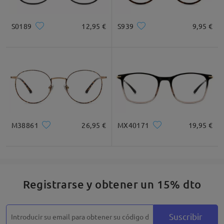
Cuadrada
Redondo
Corazón
Diamante
Ovalado
S0189
12,95 €
S939
9,95 €
* Solo Para Referencia
Descripción del Producto
M38861
26,95 €
MX40171
19,95 €
Registrarse y obtener un 15% dto
Suscribir