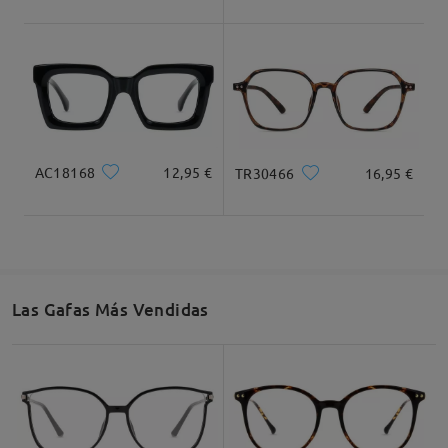
Ancho Total
Longitud de Patillas
129mm/ 5.08plg.
148mm/ 5.83plg.
AC18168
12,95 €
TR30466
16,95 €
Ancho de Cristal
Altura de Cristal
Ancho de Puente
50mm/ 1.97plg.
47mm/ 1.85plg.
20mm/ 0.79plg.
Las Gafas Más Vendidas
Recomendación de Rostro