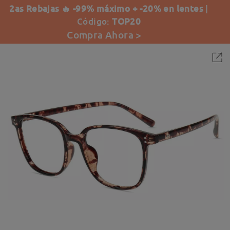
2as Rebajas 🔥 -99% máximo + -20% en lentes
|
Código:
TOP20
Compra Ahora >