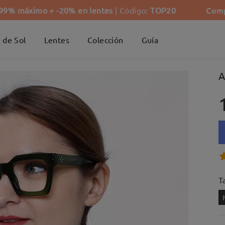
Comp
-99% máximo + -20% en lentes
| Código:
TOP20
 de Sol
Lentes
Colección
Guía
A
Ta