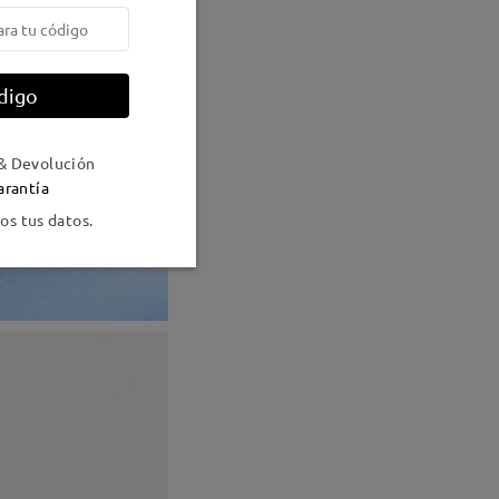
digo
& Devolución
arantía
s tus datos.