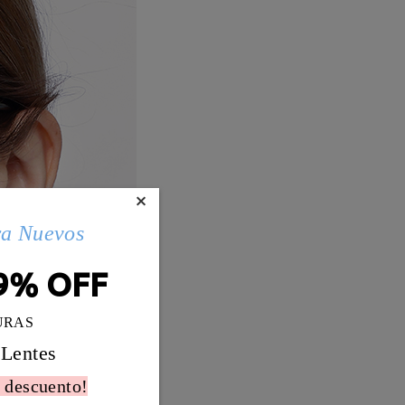
×
ra Nuevos
9% OFF
URAS
 Lentes
 descuento!