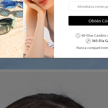
Obtén Có
60-Días Cambio 
365-Día G
Nunca compartiremo