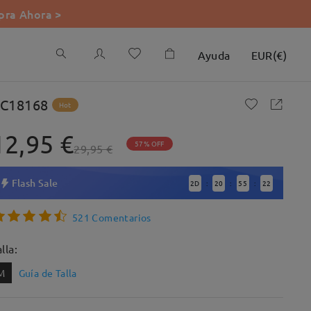
ra Ahora >
Ayuda
EUR
(
€
)
C18168
Hot
12,95 €
57% OFF
29,95 €
Flash Sale
2
D
20
55
21
:
:
:
521 Comentarios
lla:
M
Guía de Talla