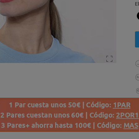
E
1 Par cuesta unos 50€ | Código:
1PAR
2 Pares cuestan unos 60€ | Código:
2POR1
3 Pares+ ahorra hasta 100€ | Código:
MAS