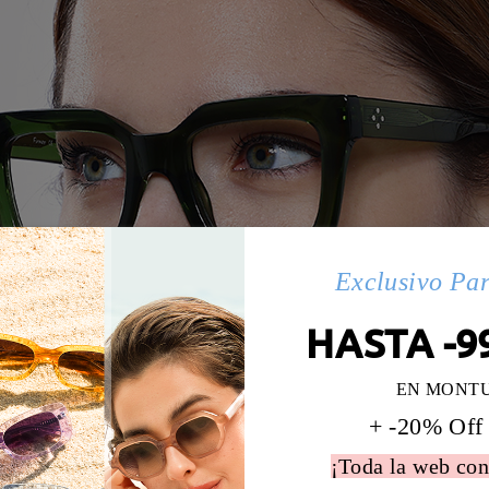
Exclusivo Pa
HASTA -9
EN MONT
+ -20% Off
¡Toda la web con