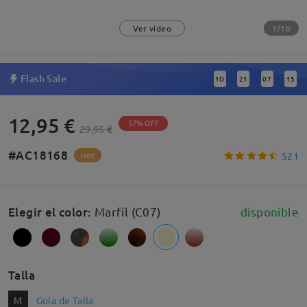
1/10
Ver vídeo
Flash Sale
1
D
21
07
15
:
:
:
12,95 €
57% OFF
29,95 €
#AC18168
521
Hot
Elegir el color
:
Marfil (C07)
disponible
Talla
M
Guía de Talla