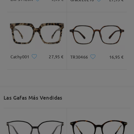
by
Ruthinas
on
Jul 16 , 2026
Recomendación de Rostro
Leer todos los
comentarios
Deje su comentario
Cuadrada
Redondo
Corazón
Diamante
Ovalado
Cathy001
27,95 €
TR30466
16,95 €
* Solo Para Referencia
Descripción del Producto
Las Gafas Más Vendidas