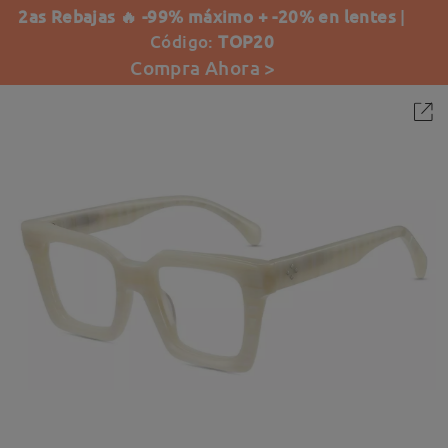
2as Rebajas 🔥 -99% máximo + -20% en lentes
|
Código:
TOP20
Compra Ahora >