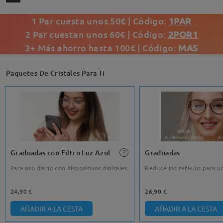
1 Par cuesta unos 50€ | Código:
1PAR
2 Par cuestan unos 60€ | Código:
2POR1
3+ Más ahorro hasta 100€ | Código:
MAS
Paquetes De Cristales Para Ti
Graduadas con Filtro Luz Azul
Graduadas
Para uso diario con dispositivos digitales.
Reduce los reflejos para un
24,90 €
26,90 €
AÑADIR A LA CESTA
AÑADIR A LA CESTA