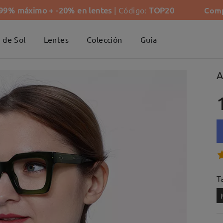
Comp
-99% máximo + -20% en lentes
| Código:
TOP20
 de Sol
Lentes
Colección
Guía
A
Ta