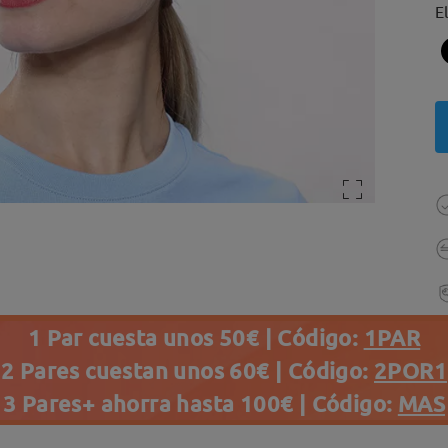
E
1 Par cuesta unos 50€ | Código:
1PAR
2 Pares cuestan unos 60€ | Código:
2POR1
3 Pares+ ahorra hasta 100€ | Código:
MAS