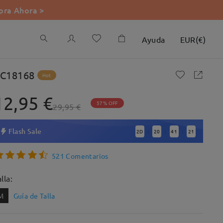
ra Ahora >
Ayuda
EUR
(
€
)
C18168
Hot
12,95 €
57% OFF
29,95 €
Flash Sale
2
D
20
41
19
:
:
:
521 Comentarios
lla:
M
Guía de Talla