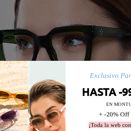
Exclusivo Pa
HASTA -9
EN MONT
+ -20% Off
¡Toda la web con