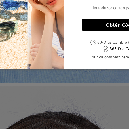
Obtén Có
60-Días Cambio 
365-Día G
Nunca compartiremo