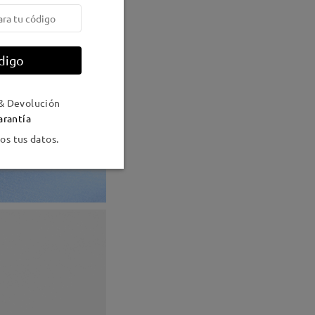
digo
& Devolución
arantía
s tus datos.