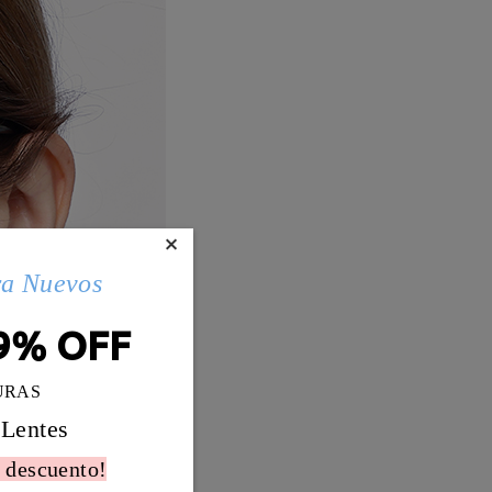
×
ra Nuevos
9% OFF
URAS
 Lentes
 descuento!