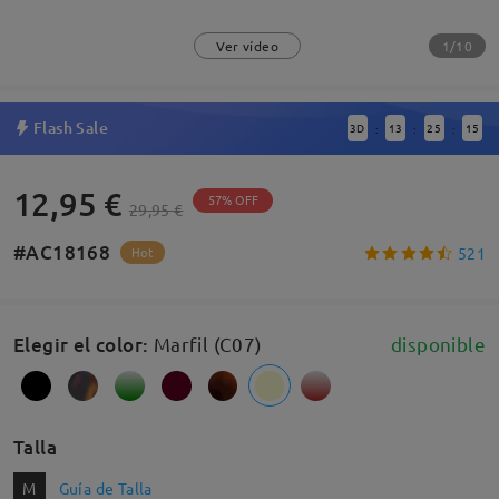
1/10
Ver vídeo
Flash Sale
3
D
13
25
15
:
:
:
12,95 €
57% OFF
29,95 €
#AC18168
521
Hot
Elegir el color
:
Marfil (C07)
disponible
Talla
M
Guía de Talla