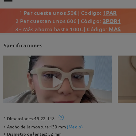
1 Par cuesta unos 50€ | Código:
1PAR
2 Par cuestan unos 60€ | Código:
2POR1
3+ Más ahorro hasta 100€ | Código:
MAS
Specificaciones
Dimensiones:
49-22-148
Ancho de la montura:
130 mm
(
Medio
)
Diametro de lentes:
52 mm