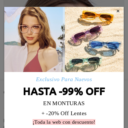
×
MOSTRAR MÁS
Exclusivo Para Nuevos
HASTA -99% OFF
Comentarios de Clientes(521)
EN MONTURAS
+ -20% Off Lentes
El marco es muy grande (aunque me gustan las
¡Toda la web con descuento!
gafas grandes), es excesivo y la forma es muy