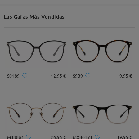
49mm/ 1.93plg.
40mm/ 1.57plg.
22mm/ 0.87plg.
Las Gafas Más Vendidas
Recomendación de Rostro
Cuadrada
Redondo
Corazón
Diamante
Ovalado
S0189
12,95 €
S939
9,95 €
* Solo Para Referencia
Descripción del Producto
M38861
26,95 €
MX40171
19,95 €