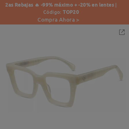
2as Rebajas 🔥 -99% máximo + -20% en lentes
|
Código:
TOP20
Compra Ahora >