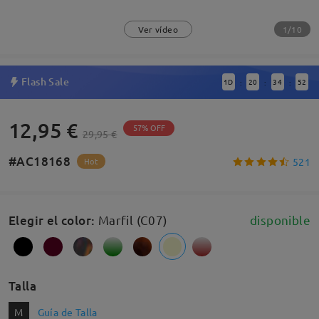
1/10
Ver vídeo
Flash Sale
1
D
20
34
51
:
:
:
12,95 €
57% OFF
29,95 €
#AC18168
521
Hot
Elegir el color
:
Marfil (C07)
disponible
Talla
M
Guía de Talla