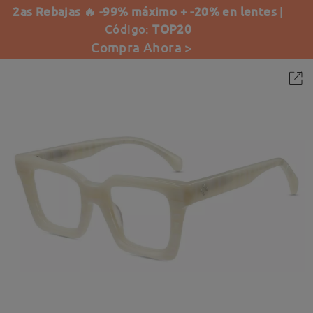
2as Rebajas 🔥 -99% máximo + -20% en lentes
|
Código:
TOP20
Compra Ahora >