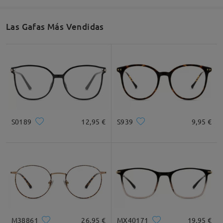
49mm/ 1.93plg.
40mm/ 1.57plg.
22mm/ 0.87plg.
Las Gafas Más Vendidas
Recomendación de Rostro
Cuadrada
Redondo
Corazón
Diamante
Ovalado
S0189
12,95 €
S939
9,95 €
* Solo Para Referencia
Descripción del Producto
M38861
26,95 €
MX40171
19,95 €