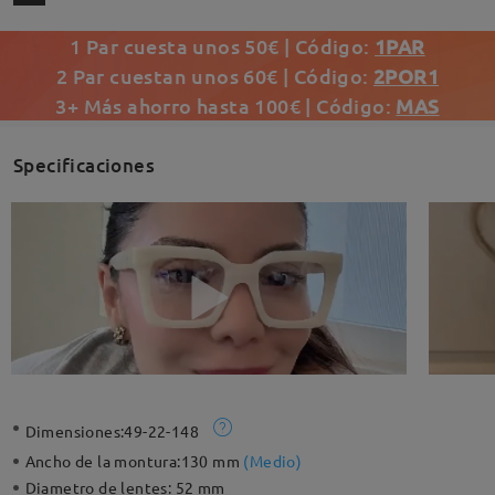
1 Par cuesta unos 50€ | Código:
1PAR
2 Par cuestan unos 60€ | Código:
2POR1
3+ Más ahorro hasta 100€ | Código:
MAS
Specificaciones
Dimensiones:
49-22-148
Ancho de la montura:
130 mm
(
Medio
)
Diametro de lentes:
52 mm