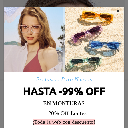
×
MOSTRAR MÁS
Exclusivo Para Nuevos
HASTA -99% OFF
Comentarios de Clientes(521)
EN MONTURAS
+ -20% Off Lentes
El marco es muy grande (aunque me gustan las
¡Toda la web con descuento!
gafas grandes), es excesivo y la forma es muy