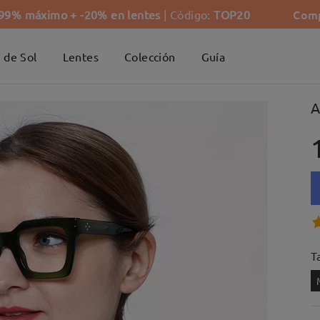
Comp
-99% máximo + -20% en lentes
| Código:
TOP20
 de Sol
Lentes
Colección
Guía
A
Ta