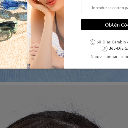
Obtén Có
60-Días Cambio 
365-Día G
Nunca compartiremo