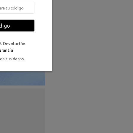
digo
& Devolución
arantía
s tus datos.