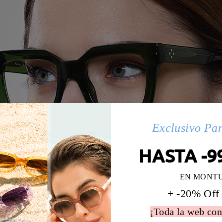
Exclusivo Pa
HASTA -9
EN MONT
+ -20% Off
¡Toda la web con