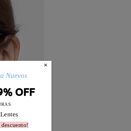
×
ra Nuevos
9% OFF
URAS
 Lentes
 descuento!