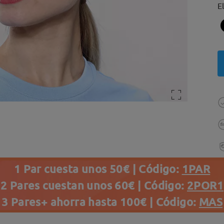
E
1 Par cuesta unos 50€ | Código:
1PAR
2 Pares cuestan unos 60€ | Código:
2POR1
3 Pares+ ahorra hasta 100€ | Código:
MAS