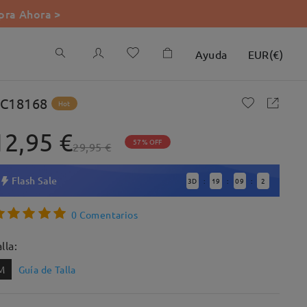
ra Ahora >
Ayuda
EUR
(
€
)
C18168
Hot
12,95 €
57% OFF
29,95 €
Flash Sale
3
D
19
09
0
:
:
:
0 Comentarios
lla:
M
Guía de Talla