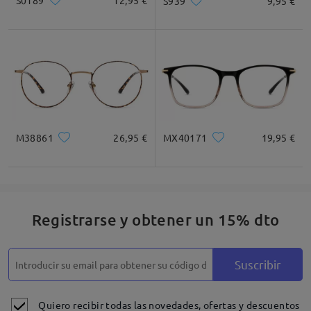
S0189
12,95 €
S939
9,95 €
M38861
26,95 €
MX40171
19,95 €
Registrarse y obtener un 15% dto
Suscribir
Quiero recibir todas las novedades, ofertas y descuentos
Detalles