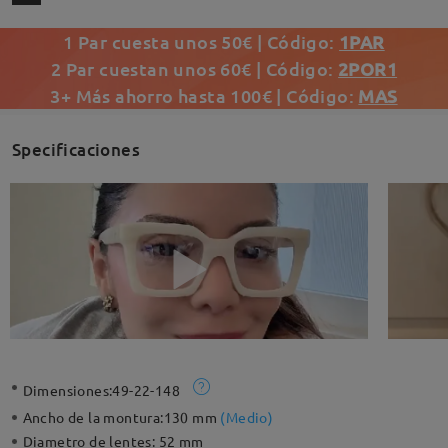
1 Par cuesta unos 50€ | Código:
1PAR
2 Par cuestan unos 60€ | Código:
2POR1
3+ Más ahorro hasta 100€ | Código:
MAS
Specificaciones
Dimensiones:
49-22-148
Ancho de la montura:
130 mm
(
Medio
)
Diametro de lentes:
52 mm