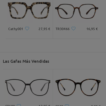
49mm/ 1.93plg.
40mm/ 1.57plg.
22mm/ 0.87plg.
Recomendación de Rostro
Cathy001
27,95 €
TR30466
16,95 €
Cuadrada
Redondo
Corazón
Diamante
Ovalado
Las Gafas Más Vendidas
* Solo Para Referencia
Descripción del Producto