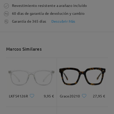
Pedido realizado
Revestimiento resistente a arañazo incluído
Tipo Rostro:
Longitud Rostro:
Ancho Rostro:
60 días de garantía de devolución y cambio
cuadrada
17.5cm/6.89 plg.
13cm/5.12 plg.
Fabricación
Garantía de 365 días
Descubrir Más
5-7 días laborales
detalles
Dimensiones
Enviado
Marcos Similares
Envío
5-7 días laborales
detalles
Ancho Total
Longitud de Patillas
129mm/ 5.08plg.
148mm/ 5.83plg.
Llegado
LKFS4126R
9,95 €
Grace20210
27,95 €
Ancho de Cristal
Altura de Cristal
Ancho de Puente