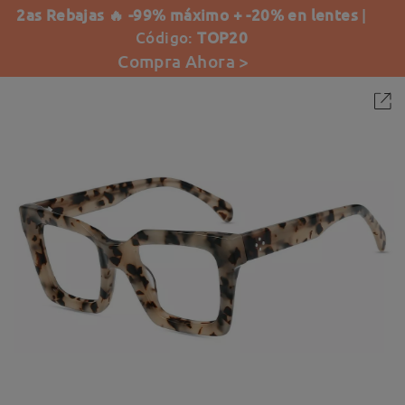
2as Rebajas 🔥 -99% máximo + -20% en lentes
|
Código:
TOP20
Compra Ahora >