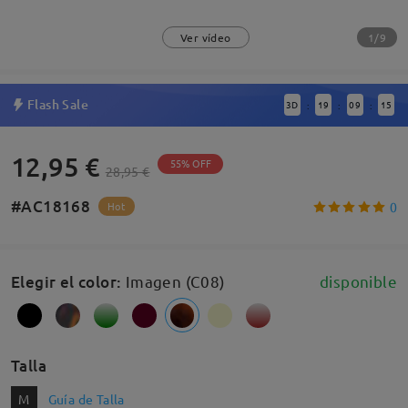
1/9
Ver vídeo
Flash Sale
3
D
19
09
15
:
:
:
12,95 €
55% OFF
28,95 €
#AC18168
0
Hot
Elegir el color
:
Imagen (C08)
disponible
Talla
M
Guía de Talla