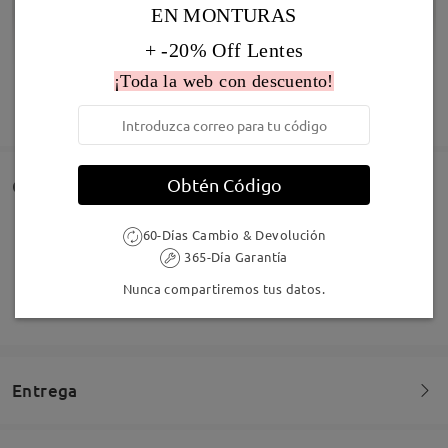
EN MONTURAS
+ -20% Off Lentes
¡Toda la web con descuento!
Infomación de Modelo
MOSTRAR MÁS
Obtén Código
Comentarios de Clientes
Comparta su experiencia de compra para ayudar a otros a
60-Días Cambio & Devolución
obtener gafas satisfechas
365-Día Garantía
Nunca compartiremos tus datos.
Deje su comentario
Entrega