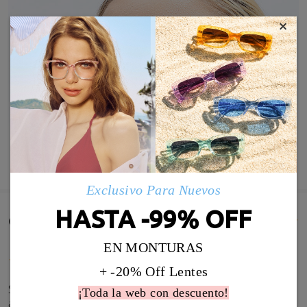
×
MOSTRAR MÁS
Exclusivo Para Nuevos
HASTA -99% OFF
Comentarios de Clientes(286)
EN MONTURAS
+ -20% Off Lentes
Son muy bonitas y sientan muy bien. He tenido que
¡Toda la web con descuento!
ajustar un poco las patillas porque se me caían.