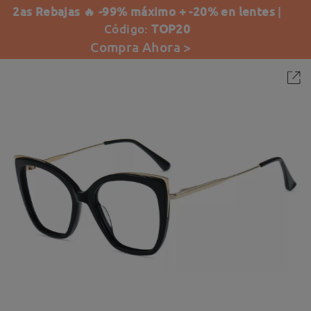
2as Rebajas 🔥 -99% máximo + -20% en lentes
|
Código:
TOP20
Compra Ahora >