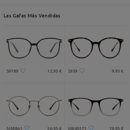
comentarios
Deje su comentario
Las Gafas Más Vendidas
S0189
12,95 €
S939
9,95 €
M38861
26,95 €
MX40171
19,95 €