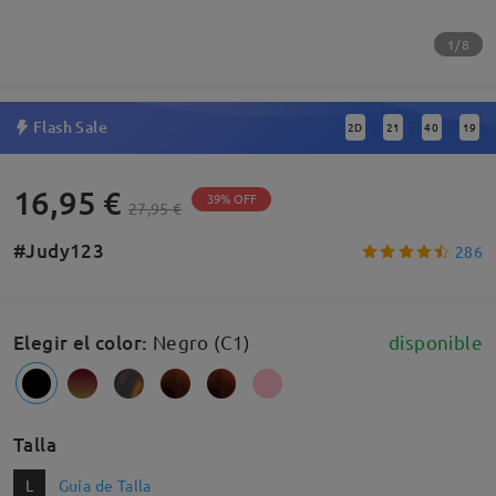
1/8
Flash Sale
2
D
21
40
19
:
:
:
16,95 €
39% OFF
27,95 €
#Judy123
286
Elegir el color
:
Negro (C1)
disponible
Talla
L
Guía de Talla