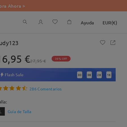
ra Ahora >
Ayuda
EUR
(
€
)
udy123
16,95 €
39% OFF
27,95 €
Flash Sale
3
D
08
28
15
:
:
:
286 Comentarios
lla:
L
Guía de Talla