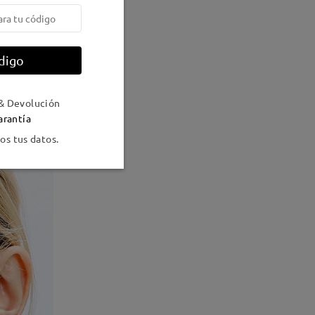
digo
& Devolución
arantía
s tus datos.