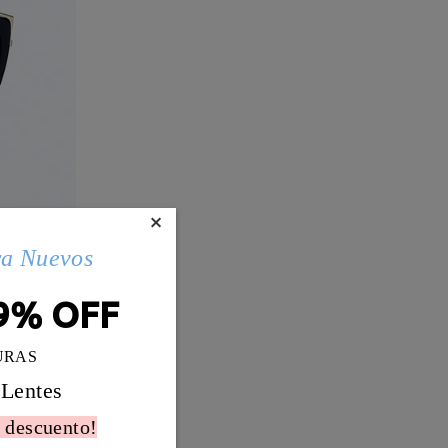
×
ra Nuevos
9% OFF
URAS
 Lentes
 descuento!