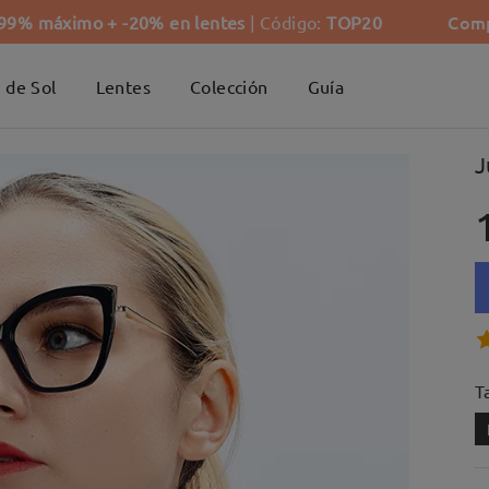
Comp
-99% máximo + -20% en lentes
| Código:
TOP20
 de Sol
Lentes
Colección
Guía
J
Ta