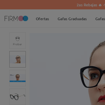
2as Rebajas 🔥 
Ofertas
Gafas Graduadas
Gafas
Probar