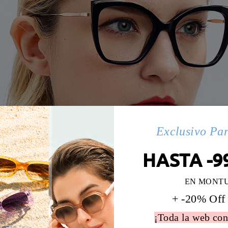
Exclusivo Pa
HASTA -9
EN MONT
+ -20% Off
¡Toda la web con