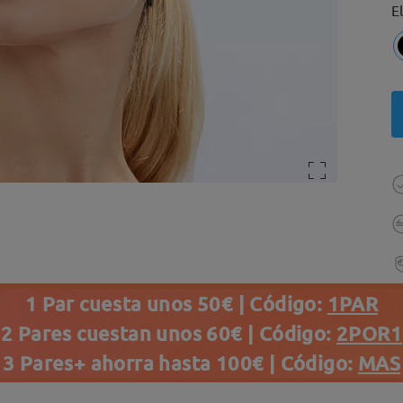
E
1 Par cuesta unos 50€ | Código:
1PAR
2 Pares cuestan unos 60€ | Código:
2POR1
3 Pares+ ahorra hasta 100€ | Código:
MAS