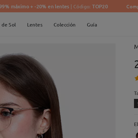
Comp
-99% máximo + -20% en lentes
| Código:
TOP20
 de Sol
Lentes
Colección
Guía
M
Ta
E