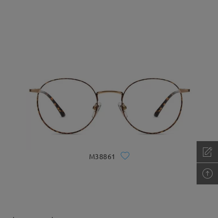
M38861