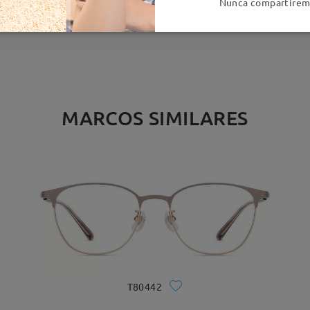
Nunca compartiremo
MARCOS SIMILARES
T80442