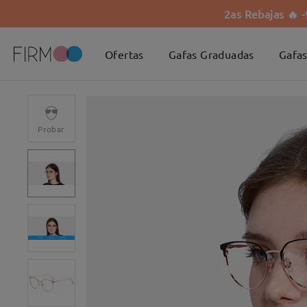
2as Rebajas 🔥 
Ofertas
Gafas Graduadas
Gafas
Probar