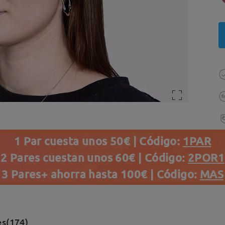
1 Par cuesta unos 50€ | Código:
1PAR
2 Pares cuestan unos 60€ | Código:
2POR1
3 Pares+ ahorra hasta 100€ | Código:
MAS
es(174)