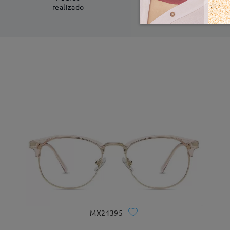
realizado
MX21395