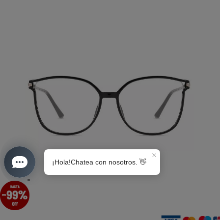
S0189
×