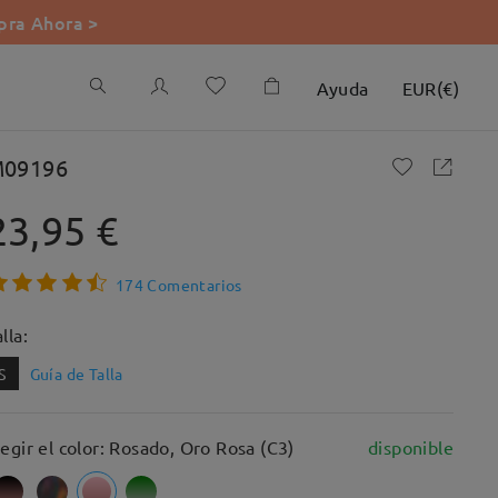
ra Ahora >
Ayuda
EUR
(
€
)
09196
23,95 €
174 Comentarios
lla:
S
Guía de Talla
legir el color: Rosado, Oro Rosa (C3)
disponible