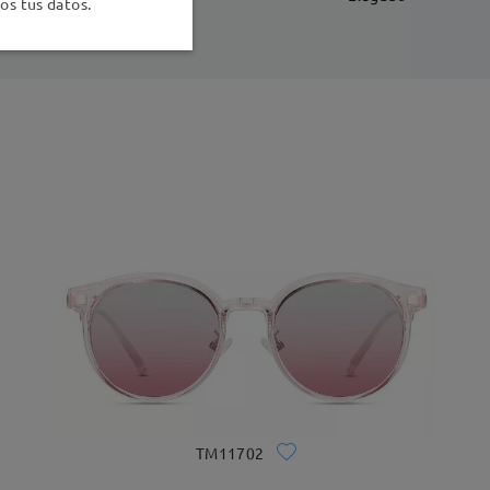
s tus datos.
TM11702