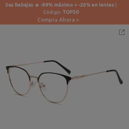
2as Rebajas 🔥 -99% máximo + -20% en lentes
|
Código:
TOP20
Compra Ahora >