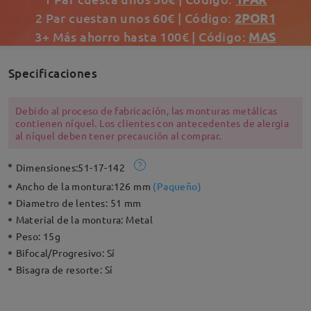
2 Par cuestan unos 60€ | Código:
2POR1
3+ Más ahorro hasta 100€ | Código:
MAS
Specificaciones
Debido al proceso de fabricación, las monturas metálicas
contienen níquel. Los clientes con antecedentes de alergia
al níquel deben tener precaución al comprar.
Dimensiones:
51-17-142
Ancho de la montura:
126 mm
(
Paqueño
)
Diametro de lentes:
51 mm
Material de la montura:
Metal
Peso:
15g
Bifocal/Progresivo:
Sí
Bisagra de resorte:
Sí