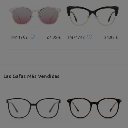
TM11702
27,95 €
TM74762
24,95 €
Ancho Total
Longitud de Patillas
126mm/ 4.96plg.
142mm/ 5.59plg.
Las Gafas Más Vendidas
Ancho de Cristal
Altura de Cristal
Ancho de Puente
51mm/ 2.01plg.
43mm/ 1.69plg.
17mm/ 0.67plg.
Recomendación de Rostro