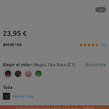
1/8
23,95 €
#M09196
174
Elegir el color
:
Negro, Oro Rosa (C1)
disponible
Talla
S
Guía de Talla
1 Par cuesta unos 50€ | Código:
1PAR