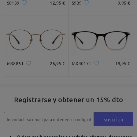
S0189
12,95 €
S939
9,95 €
Cuadrada
Redondo
Corazón
Diamante
Ovalado
* Solo Para Referencia
M38861
26,95 €
MX40171
19,95 €
Descripción del Producto
Registrarse y obtener un 15% dto
Suscribir
Quiero recibir todas las novedades, ofertas y descuentos