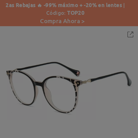
2as Rebajas 🔥 -99% máximo + -20% en lentes
|
Código:
TOP20
Compra Ahora >