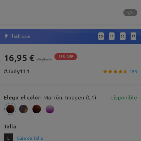
1/9
Flash Sale
2
D
11
55
17
:
:
:
16,95 €
35% OFF
25,95 €
#Judy111
289
Elegir el color
:
Marrón, Imagen (C1)
disponible
Talla
L
Guía de Talla