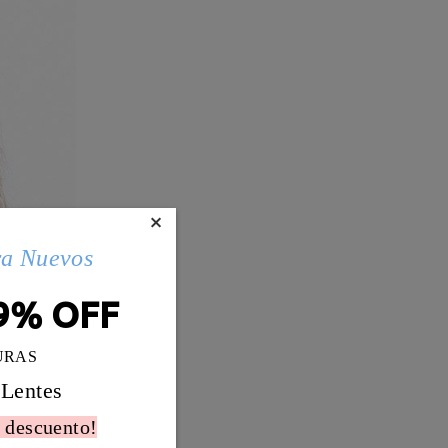
×
ra Nuevos
9% OFF
URAS
 Lentes
 descuento!