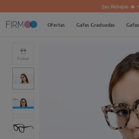
2as Rebajas 🔥 
Ofertas
Gafas Graduadas
Gafas
Probar