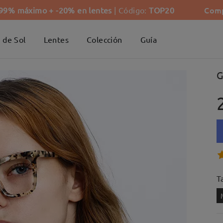
Comp
-99% máximo + -20% en lentes
| Código:
TOP20
 de Sol
Lentes
Colección
Guía
G
Ta