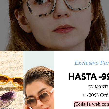
Exclusivo Pa
HASTA -9
EN MONT
+ -20% Off
¡Toda la web con