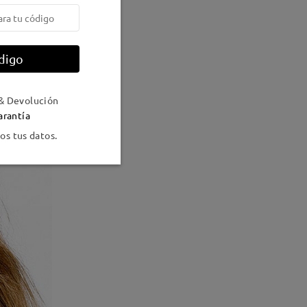
digo
& Devolución
arantía
s tus datos.