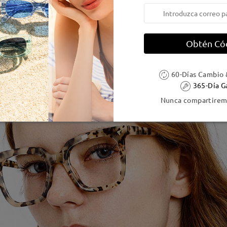
Obtén Có
60-Días Cambio 
365-Día G
Nunca compartiremo