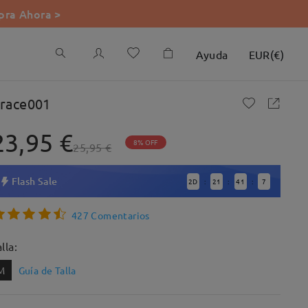
ra Ahora >
Ayuda
EUR
(
€
)
race001
23,95 €
8% OFF
25,95 €
Flash Sale
2
D
21
41
5
:
:
:
427 Comentarios
lla:
M
Guía de Talla