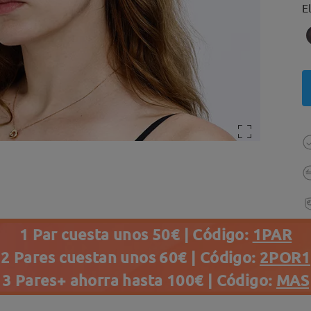
E
1 Par cuesta unos 50€ | Código:
1PAR
2 Pares cuestan unos 60€ | Código:
2POR1
3 Pares+ ahorra hasta 100€ | Código:
MAS