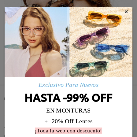
×
MOSTRAR MÁS
Exclusivo Para Nuevos
HASTA -99% OFF
Comentarios de Clientes(428)
EN MONTURAS
+ -20% Off Lentes
Tened en cuenta que es una gafa bastante más
¡Toda la web con descuento!
grande de lo que parece, la cambié por otra más