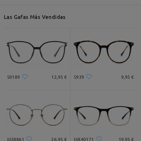
Las Gafas Más Vendidas
S0189
12,95 €
S939
9,95 €
M38861
26,95 €
MX40171
19,95 €