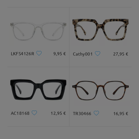
Envío
Leer todos los
5-7 días laborales
detalles
comentarios
Deje su comentario
Llegado
LKFS4126R
9,95 €
Cathy001
27,95 €
AC18168
12,95 €
TR30466
16,95 €