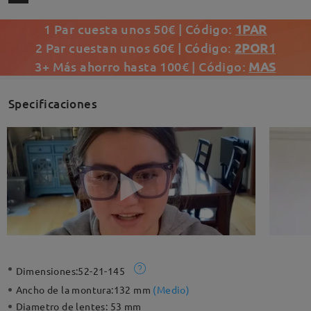
1 Par cuesta unos 50€ | Código:
1PAR
2 Par cuestan unos 60€ | Código:
2POR1
3+ Más ahorro hasta 100€ | Código:
MAS
Specificaciones
Dimensiones:
52-21-145
Ancho de la montura:
132 mm
(
Medio
)
Diametro de lentes:
53 mm