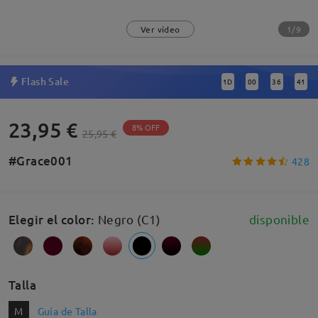
1/9
Ver vídeo
Flash Sale
1
D
00
36
41
:
:
:
23,95 €
8% OFF
25,95 €
#Grace001
428
Elegir el color
:
Negro (C1)
disponible
Talla
M
Guía de Talla