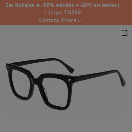
2as Rebajas 🔥 -99% máximo + -20% en lentes
|
Código:
TOP20
Compra Ahora >