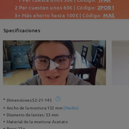
2 Par cuestan unos 60€ | Código:
2POR1
3+ Más ahorro hasta 100€ | Código:
MAS
Specificaciones
Dimensiones:
52-21-145
Ancho de la montura:
132 mm
(
Medio
)
Diametro de lentes:
53 mm
Material de la montura:
Acetato
Peso:
22g