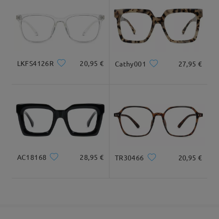
comentarios
Deje su comentario
Llegado
LKFS4126R
20,95 €
Cathy001
27,95 €
AC18168
28,95 €
TR30466
20,95 €