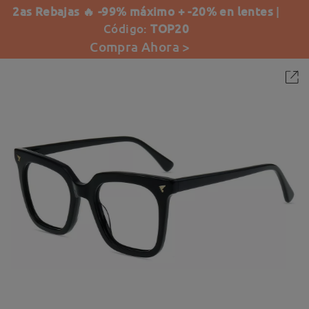
2as Rebajas 🔥 -99% máximo + -20% en lentes
|
Código:
TOP20
Compra Ahora >