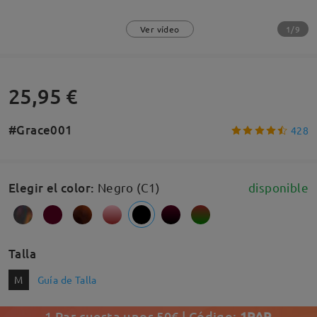
1/9
Ver vídeo
25,95 €
#Grace001
428
Elegir el color
:
Negro (C1)
disponible
Talla
M
Guía de Talla
1 Par cuesta unos 50€ | Código:
1PAR