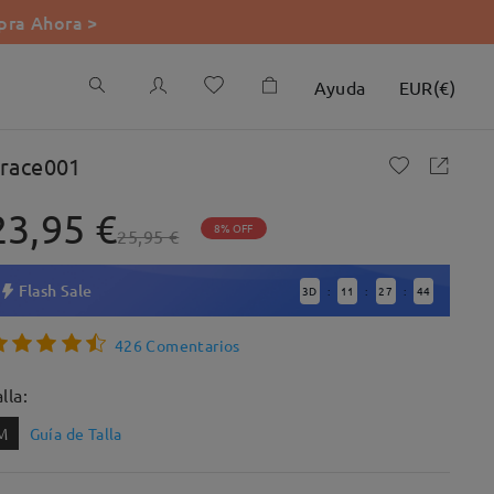
ra Ahora >
Ayuda
EUR
(
€
)
race001
23,95 €
8% OFF
25,95 €
Flash Sale
3
D
11
27
42
:
:
:
426 Comentarios
lla:
M
Guía de Talla