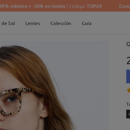
Comp
-99% máximo + -20% en lentes
| Código:
TOP20
 de Sol
Lentes
Colección
Guía
G
Ta