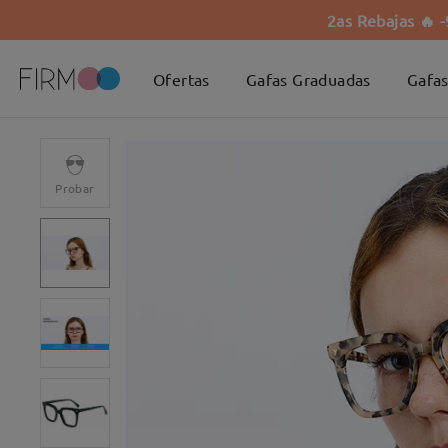
2as Rebajas 🔥 
Ofertas
Gafas Graduadas
Gafas
Probar