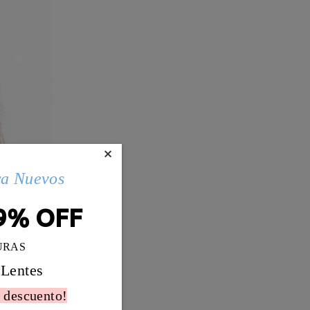
×
ra Nuevos
9% OFF
URAS
 Lentes
 descuento!