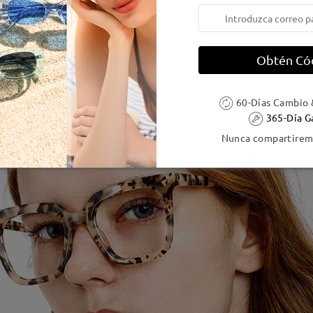
Obtén Có
60-Días Cambio 
365-Día G
Nunca compartiremo