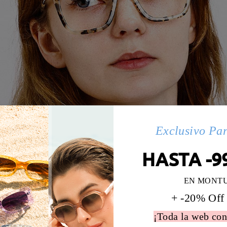
Exclusivo Pa
HASTA -9
EN MONT
+ -20% Off
¡Toda la web con