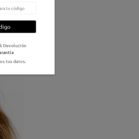
digo
& Devolución
arantía
s tus datos.