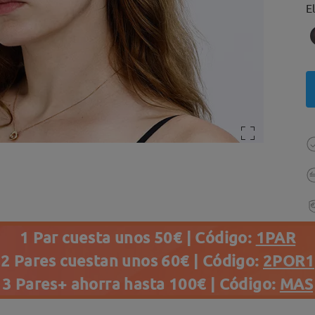
E
1 Par cuesta unos 50€ | Código:
1PAR
2 Pares cuestan unos 60€ | Código:
2POR1
3 Pares+ ahorra hasta 100€ | Código:
MAS