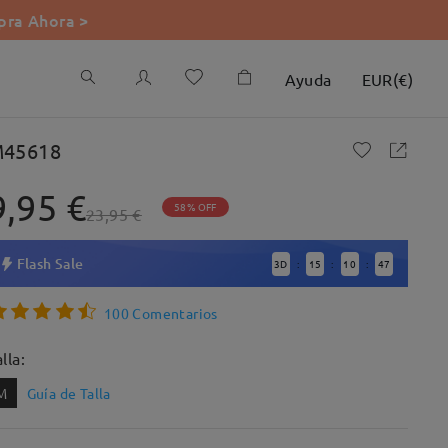
ra Ahora >
Ayuda
EUR
(
€
)
45618
9,95 €
58% OFF
23,95 €
Flash Sale
3
D
15
10
46
:
:
:
100 Comentarios
lla:
M
Guía de Talla