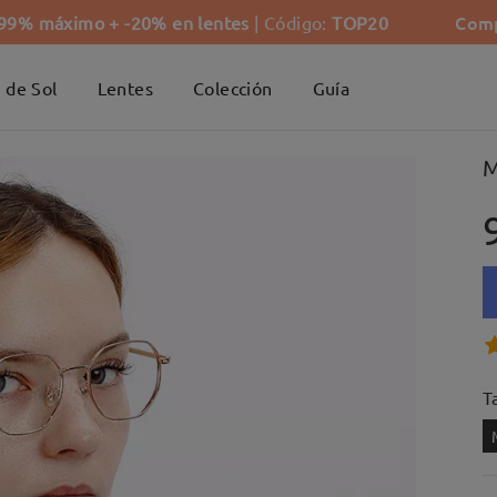
Comp
-99% máximo + -20% en lentes
| Código:
TOP20
 de Sol
Lentes
Colección
Guía
M
Ta