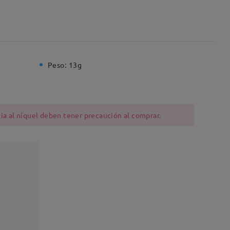
Peso:
13g
ia al níquel deben tener precaución al comprar.