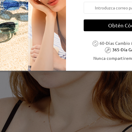
Obtén Có
60-Días Cambio 
365-Día G
Nunca compartiremo