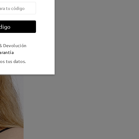
digo
& Devolución
arantía
s tus datos.