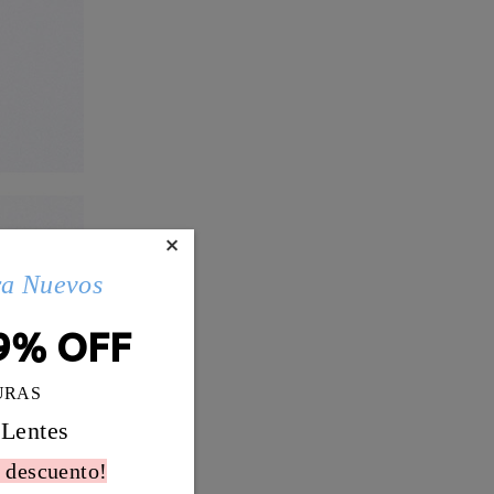
×
ra Nuevos
9% OFF
URAS
 Lentes
 descuento!