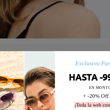
Exclusivo Pa
HASTA -9
EN MONT
+ -20% Off
¡Toda la web con