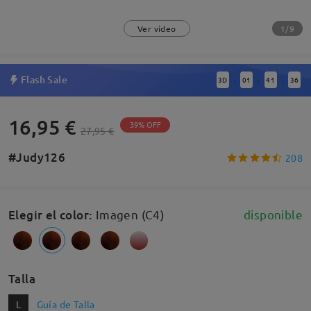
1/9
Ver vídeo
Flash Sale
3
D
01
41
36
:
:
:
16,95 €
39% OFF
27,95 €
#Judy126
208
Elegir el color
:
Imagen (C4)
disponible
Talla
L
Guía de Talla