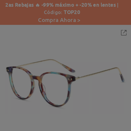
2as Rebajas 🔥 -99% máximo + -20% en lentes
|
Código:
TOP20
Compra Ahora >