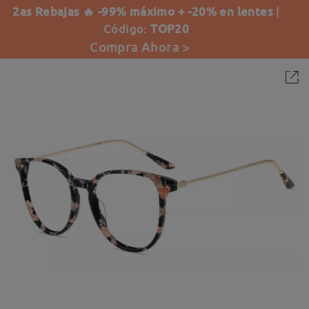
2as Rebajas 🔥 -99% máximo + -20% en lentes
|
Código:
TOP20
Compra Ahora >