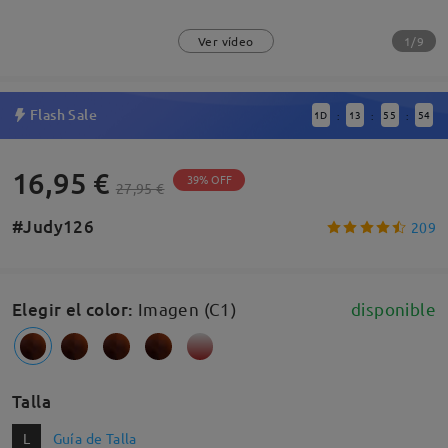
1/9
Ver vídeo
Flash Sale
1
D
13
55
53
:
:
:
16,95 €
39% OFF
27,95 €
#Judy126
209
Elegir el color
:
Imagen (C1)
disponible
Talla
L
Guía de Talla