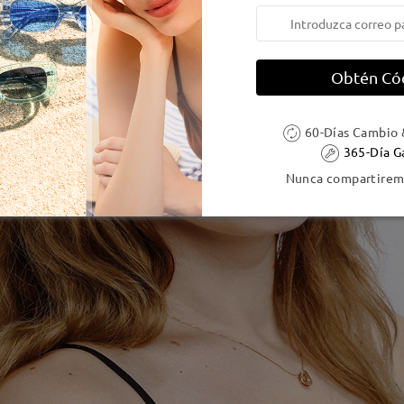
Obtén Có
60-Días Cambio 
365-Día G
Nunca compartiremo