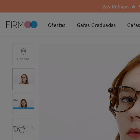
2as Rebajas 🔥 
Ofertas
Gafas Graduadas
Gafas
Probar