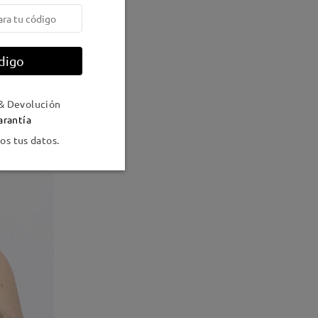
digo
& Devolución
arantía
s tus datos.