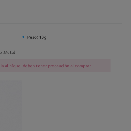
Peso:
13g
o ,Metal
ia al níquel deben tener precaución al comprar.