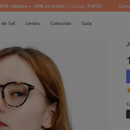
Comp
-99% máximo + -20% en lentes
| Código:
TOP20
 de Sol
Lentes
Colección
Guía
J
Ta