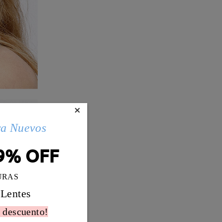
×
ra Nuevos
9% OFF
URAS
 Lentes
 descuento!