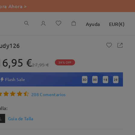
ra Ahora >
Ayuda
EUR
(
€
)
udy126
16,95 €
39% OFF
27,95 €
Flash Sale
3
D
00
18
27
:
:
:
208 Comentarios
lla:
L
Guía de Talla