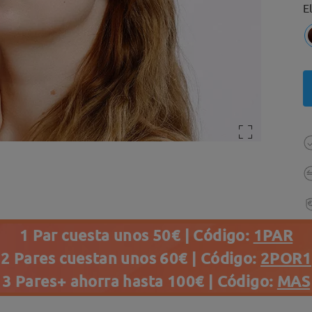
E
1 Par cuesta unos 50€ | Código:
1PAR
2 Pares cuestan unos 60€ | Código:
2POR1
3 Pares+ ahorra hasta 100€ | Código:
MAS