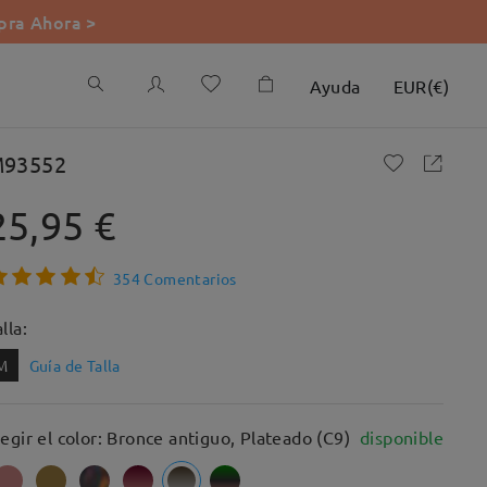
ra Ahora >
Ayuda
EUR
(
€
)
93552
25,95 €
354 Comentarios
lla:
M
Guía de Talla
legir el color: Bronce antiguo, Plateado (C9)
disponible