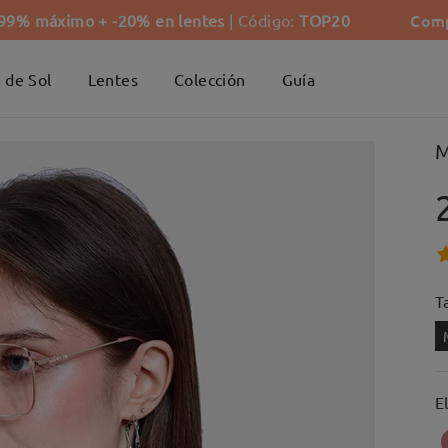
Comp
-99% máximo + -20% en lentes
| Código:
TOP20
 de Sol
Lentes
Colección
Guía
M
Ta
E