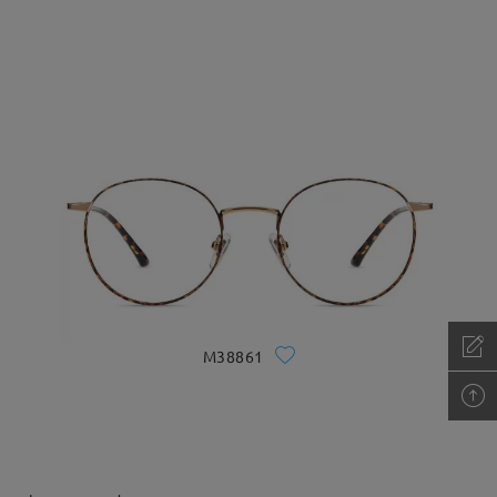
M38861