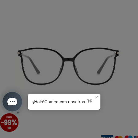
S0189
×