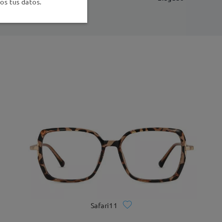
s tus datos.
Safari11