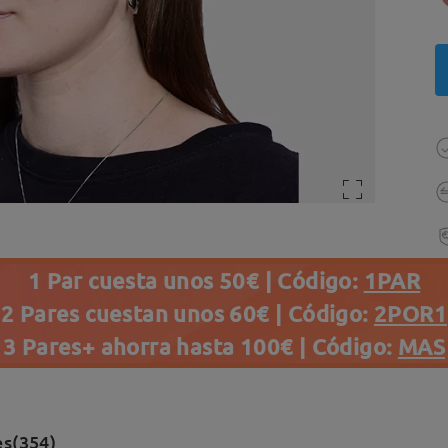
1 Par cuesta unos 50€ | Código:
1PAR
2 Pares cuestan unos 60€ | Código:
2POR1
3 Pares+ ahorra hasta 100€ | Código:
MAS
es(354)