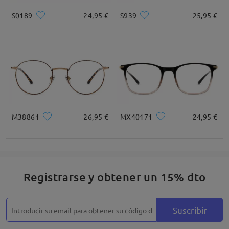
S0189
24,95 €
S939
25,95 €
Cuadrada
Redondo
Corazón
Diamante
Ovalado
* Solo Para Referencia
M38861
26,95 €
MX40171
24,95 €
Descripción del Producto
Registrarse y obtener un 15% dto
Suscribir