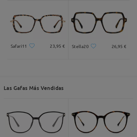
Dimensiones
Safari11
23,95 €
Stella20
26,95 €
Ancho Total
Longitud de Patillas
135mm/ 5.31plg.
143mm/ 5.63plg.
Las Gafas Más Vendidas
Ancho de Cristal
Altura de Cristal
Ancho de Puente
53mm/ 2.09plg.
47mm/ 1.85plg.
17mm/ 0.67plg.
Recomendación de Rostro