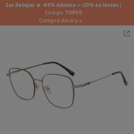
2as Rebajas 🔥 -99% máximo + -20% en lentes
|
Código:
TOP20
Compra Ahora >