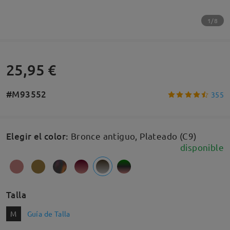
1/8
25,95 €
#M93552
355
Elegir el color
:
Bronce antiguo, Plateado (C9)
disponible
Talla
M
Guía de Talla