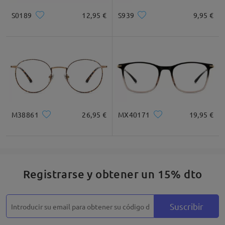
S0189
12,95 €
S939
9,95 €
Cuadrada
Redondo
Corazón
Diamante
Ovalado
* Solo Para Referencia
M38861
26,95 €
MX40171
19,95 €
Descripción del Producto
Registrarse y obtener un 15% dto
Suscribir