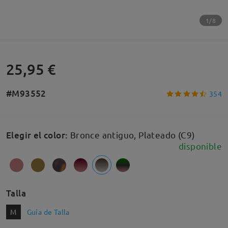
1/8
25,95 €
#M93552
354
Elegir el color
:
Bronce antiguo, Plateado (C9)
disponible
Talla
M
Guía de Talla