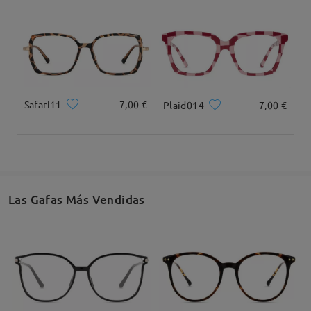
Dimensiones
Safari11
7,00 €
Plaid014
7,00 €
Ancho Total
Longitud de Patillas
135mm/ 5.31plg.
143mm/ 5.63plg.
Las Gafas Más Vendidas
Ancho de Cristal
Altura de Cristal
Ancho de Puente
53mm/ 2.09plg.
47mm/ 1.85plg.
17mm/ 0.67plg.
Recomendación de Rostro