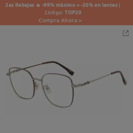
2as Rebajas 🔥 -99% máximo + -20% en lentes
|
Código:
TOP20
Compra Ahora >