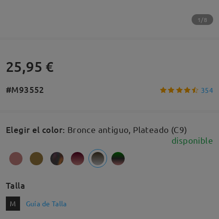
1/8
25,95 €
#M93552
354
Elegir el color
:
Bronce antiguo, Plateado (C9)
disponible
Talla
M
Guía de Talla