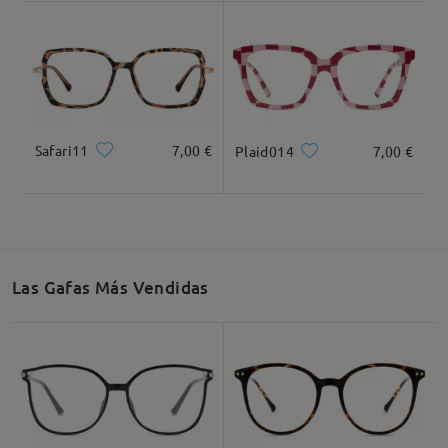
Dimensiones
Safari11
7,00 €
Plaid014
7,00 €
Ancho Total
Longitud de Patillas
135mm/ 5.31plg.
143mm/ 5.63plg.
Las Gafas Más Vendidas
Ancho de Cristal
Altura de Cristal
Ancho de Puente
53mm/ 2.09plg.
47mm/ 1.85plg.
17mm/ 0.67plg.
Recomendación de Rostro