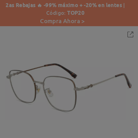
2as Rebajas 🔥 -99% máximo + -20% en lentes
|
Código:
TOP20
Compra Ahora >