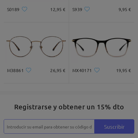
S0189
12,95 €
S939
9,95 €
Cuadrada
Redondo
Corazón
Diamante
Ovalado
* Solo Para Referencia
M38861
26,95 €
MX40171
19,95 €
Descripción del Producto
Registrarse y obtener un 15% dto
Suscribir