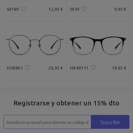
S0189
12,95 €
S939
9,95 €
Cuadrada
Redondo
Corazón
Diamante
Ovalado
* Solo Para Referencia
M38861
26,95 €
MX40171
19,95 €
Descripción del Producto
Registrarse y obtener un 15% dto
Suscribir