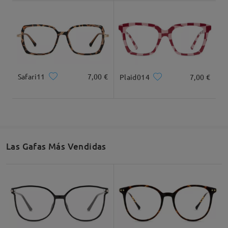
Dimensiones
Safari11
7,00 €
Plaid014
7,00 €
Ancho Total
Longitud de Patillas
135mm/ 5.31plg.
143mm/ 5.63plg.
Las Gafas Más Vendidas
Ancho de Cristal
Altura de Cristal
Ancho de Puente
53mm/ 2.09plg.
47mm/ 1.85plg.
17mm/ 0.67plg.
Recomendación de Rostro