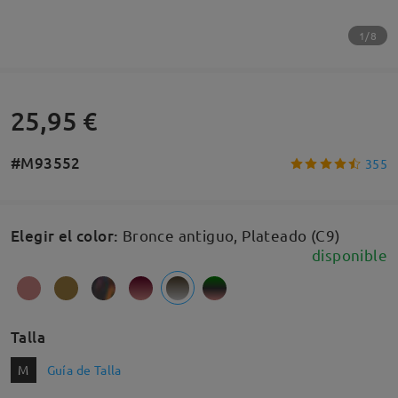
1/8
25,95 €
#M93552
355
Elegir el color
:
Bronce antiguo, Plateado (C9)
disponible
Talla
M
Guía de Talla