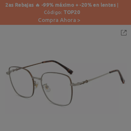
2as Rebajas 🔥 -99% máximo + -20% en lentes
|
Código:
TOP20
Compra Ahora >