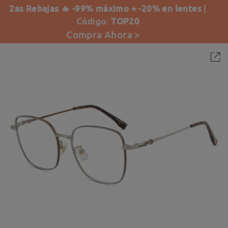
2as Rebajas 🔥 -99% máximo + -20% en lentes
|
Código:
TOP20
Compra Ahora >