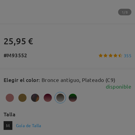
1/8
25,95 €
#M93552
355
Elegir el color
:
Bronce antiguo, Plateado (C9)
disponible
Talla
M
Guía de Talla