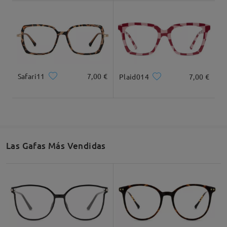
Dimensiones
Safari11
7,00 €
Plaid014
7,00 €
Ancho Total
Longitud de Patillas
135mm/ 5.31plg.
143mm/ 5.63plg.
Las Gafas Más Vendidas
Ancho de Cristal
Altura de Cristal
Ancho de Puente
53mm/ 2.09plg.
47mm/ 1.85plg.
17mm/ 0.67plg.
Recomendación de Rostro