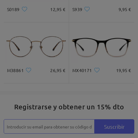
S0189
12,95 €
S939
9,95 €
Cuadrada
Redondo
Corazón
Diamante
Ovalado
* Solo Para Referencia
M38861
26,95 €
MX40171
19,95 €
Descripción del Producto
Registrarse y obtener un 15% dto
Suscribir