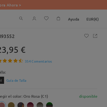
ra Ahora >
Ayuda
EUR
(
€
)
93552
23,95 €
354 Comentarios
lla:
M
Guía de Talla
legir el color: Oro Rosa (C1)
disponible