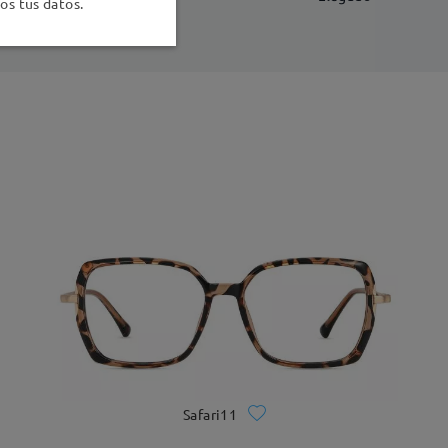
s tus datos.
Safari11