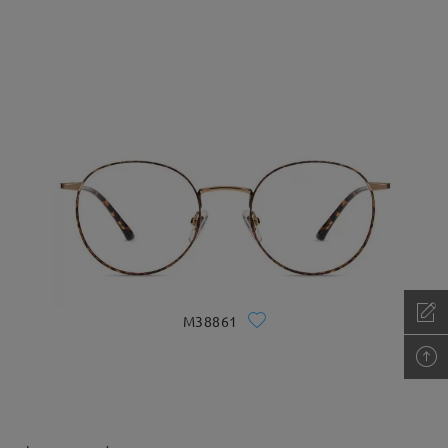
M38861