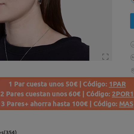
1 Par cuesta unos 50€ | Código:
1PAR
2 Pares cuestan unos 60€ | Código:
2POR1
3 Pares+ ahorra hasta 100€ | Código:
MAS
es(354)