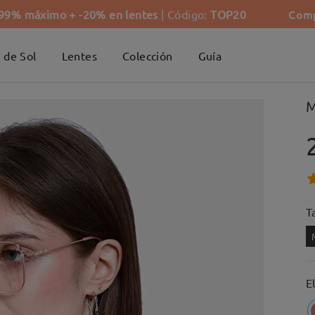
Comp
-99% máximo + -20% en lentes
| Código:
TOP20
 de Sol
Lentes
Colección
Guía
M
Ta
E