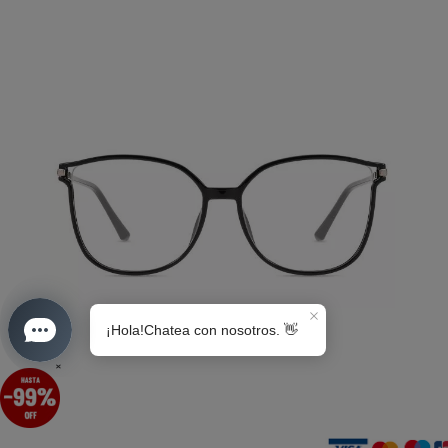
S0189
×