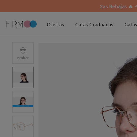
2as Rebajas 🔥 
Ofertas
Gafas Graduadas
Gafas
Probar