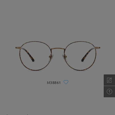
M38861