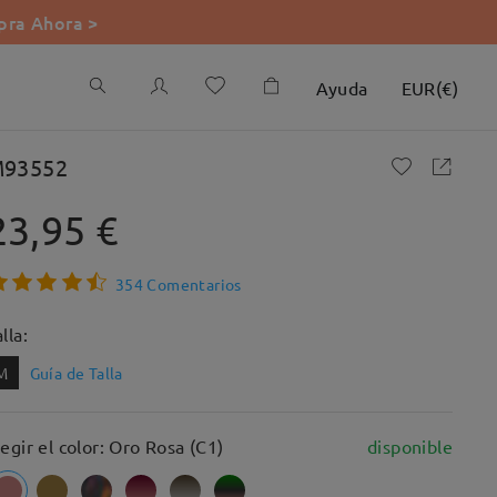
ra Ahora >
Ayuda
EUR
(
€
)
93552
23,95 €
354 Comentarios
lla:
M
Guía de Talla
legir el color: Oro Rosa (C1)
disponible