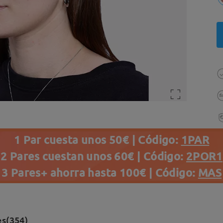
1 Par cuesta unos 50€ | Código:
1PAR
2 Pares cuestan unos 60€ | Código:
2POR1
3 Pares+ ahorra hasta 100€ | Código:
MAS
es(354)