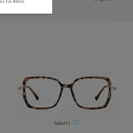
s tus datos.
Safari11