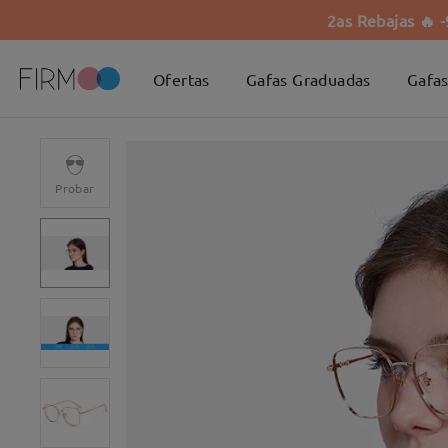
2as Rebajas 🔥 
Ofertas
Gafas Graduadas
Gafas
Probar