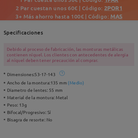
2 Par cuestan unos 60€ | Código:
2POR1
3+ Más ahorro hasta 100€ | Código:
MAS
Specificaciones
Debido al proceso de fabricación, las monturas metálicas
contienen níquel. Los clientes con antecedentes de alergia
al níquel deben tener precaución al comprar.
Dimensiones:
53-17-143
Ancho de la montura:
135 mm
(
Medio
)
Diametro de lentes:
55 mm
Material de la montura:
Metal
Peso:
13g
Bifocal/Progresivo:
Sí
Bisagra de resorte:
No