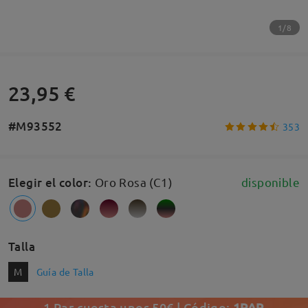
1/8
23,95 €
#M93552
353
Elegir el color
:
Oro Rosa (C1)
disponible
Talla
M
Guía de Talla
1 Par cuesta unos 50€ | Código:
1PAR