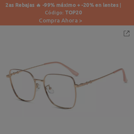
2as Rebajas 🔥 -99% máximo + -20% en lentes
|
Código:
TOP20
Compra Ahora >