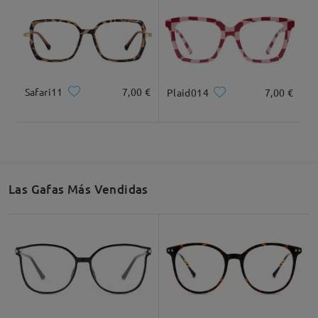
Safari11
7,00 €
Plaid014
7,00 €
Ancho Total
Longitud de Patillas
135mm/ 5.31plg.
143mm/ 5.63plg.
Las Gafas Más Vendidas
Ancho de Cristal
Altura de Cristal
Ancho de Puente
53mm/ 2.09plg.
47mm/ 1.85plg.
17mm/ 0.67plg.
Recomendación de Rostro