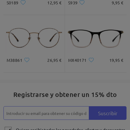
S0189
12,95 €
S939
9,95 €
Cuadrada
Redondo
Corazón
Diamante
Ovalado
* Solo Para Referencia
M38861
26,95 €
MX40171
19,95 €
Descripción del Producto
Registrarse y obtener un 15% dto
Suscribir
Quiero recibir todas las novedades, ofertas y descuentos