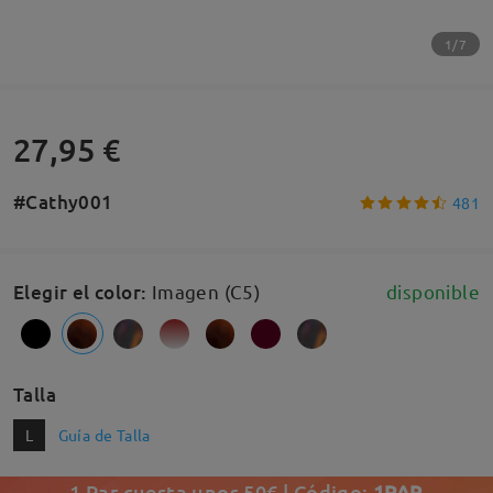
1/7
27,95 €
#Cathy001
481
Elegir el color
:
Imagen (C5)
disponible
Talla
L
Guía de Talla
1 Par cuesta unos 50€ | Código:
1PAR