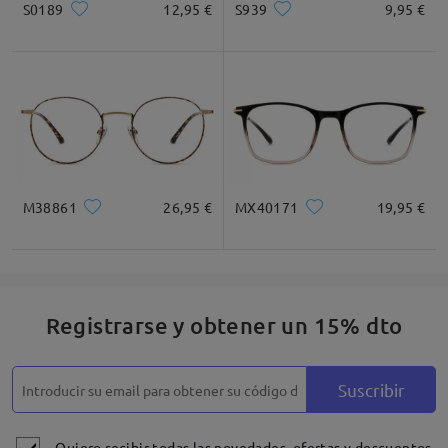
S0189
12,95 €
S939
9,95 €
* Solo Para Referencia
Descripción del Producto
M38861
26,95 €
MX40171
19,95 €
Registrarse y obtener un 15% dto
Suscribir
Quiero recibir todas las novedades, ofertas y descuentos