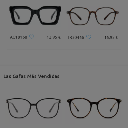
Ancho Total
Longitud de Patillas
136mm/ 5.35plg.
145mm/ 5.71plg.
AC18168
12,95 €
TR30466
16,95 €
Ancho de Cristal
Altura de Cristal
Ancho de Puente
55mm/ 2.17plg.
47mm/ 1.85plg.
18mm/ 0.71plg.
Las Gafas Más Vendidas
Recomendación de Rostro
Cuadrada
Redondo
Corazón
Diamante
Ovalado