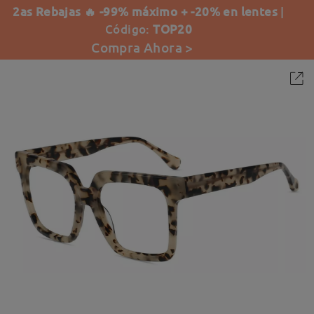
2as Rebajas 🔥 -99% máximo + -20% en lentes
|
Código:
TOP20
Compra Ahora >