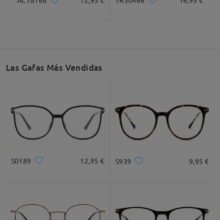
TR30466
16,95 €
* Solo Para Referencia
Descripción del Producto
Las Gafas Más Vendidas
S0189
12,95 €
S939
9,95 €