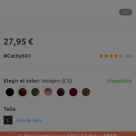
1/7
27,95 €
#Cathy001
480
Elegir el color
:
Imagen (C5)
disponible
Talla
L
Guía de Talla
1 Par cuesta unos 50€ | Código:
1PAR