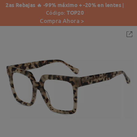
2as Rebajas 🔥 -99% máximo + -20% en lentes
|
Código:
TOP20
Compra Ahora >