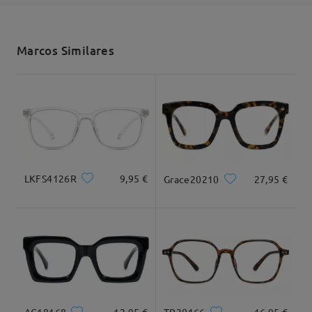
Enviado
Ancho Total
Longitud de Patillas
136mm/ 5.35plg.
145mm/ 5.71plg.
Marcos Similares
Envío
5-7 días laborales
detalles
Llegado
Ancho de Cristal
Altura de Cristal
Ancho de Puente
55mm/ 2.17plg.
47mm/ 1.85plg.
18mm/ 0.71plg.
LKFS4126R
9,95 €
Grace20210
27,95 €
Recomendación de Rostro
Cuadrada
Redondo
Corazón
Diamante
Ovalado
AC18168
12,95 €