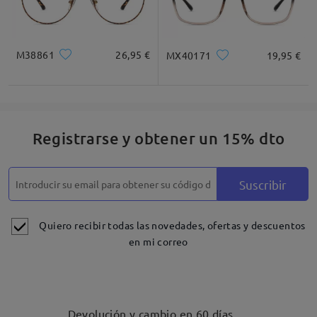
M38861
26,95 €
MX40171
19,95 €
Registrarse y obtener un 15% dto
Detalles
Suscribir
Quiero recibir todas las novedades, ofertas y descuentos
en mi correo
Devolución y cambio en 60 días