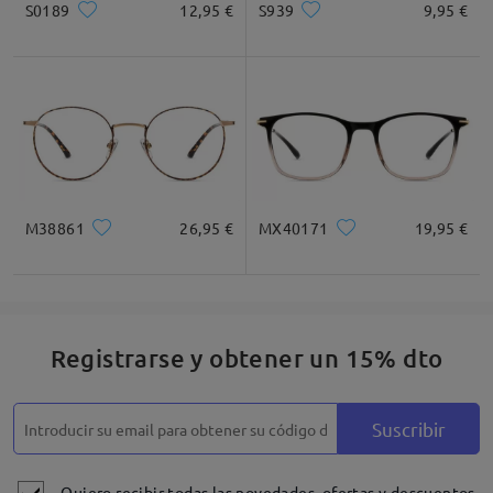
S0189
12,95 €
S939
9,95 €
* Solo Para Referencia
Descripción del Producto
M38861
26,95 €
MX40171
19,95 €
Registrarse y obtener un 15% dto
Suscribir
Quiero recibir todas las novedades, ofertas y descuentos