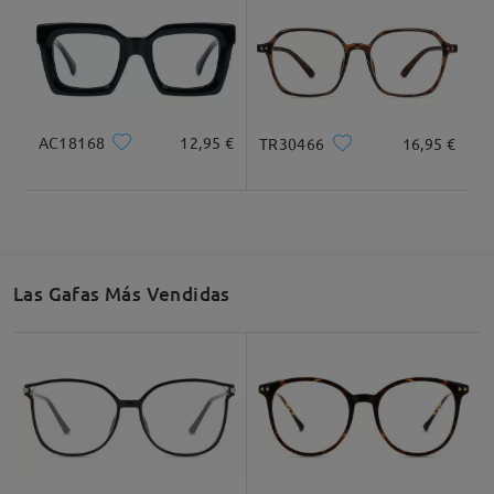
Ancho Total
Longitud de Patillas
136mm/ 5.35plg.
145mm/ 5.71plg.
AC18168
12,95 €
TR30466
16,95 €
Ancho de Cristal
Altura de Cristal
Ancho de Puente
55mm/ 2.17plg.
47mm/ 1.85plg.
18mm/ 0.71plg.
Las Gafas Más Vendidas
Recomendación de Rostro
Cuadrada
Redondo
Corazón
Diamante
Ovalado