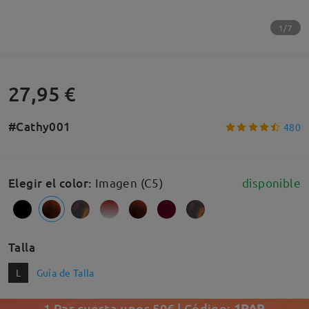
1/7
27,95 €
#Cathy001
480
Elegir el color
:
Imagen (C5)
disponible
Talla
L
Guía de Talla
1 Par cuesta unos 50€ | Código:
1PAR