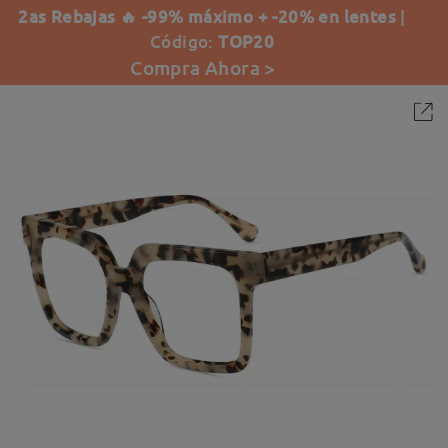
2as Rebajas 🔥 -99% máximo + -20% en lentes
|
Código:
TOP20
Compra Ahora >