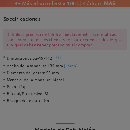
3+ Más ahorro hasta 100€ | Código:
MAS
Specificaciones
Debido al proceso de fabricación, las monturas metálicas
contienen níquel. Los clientes con antecedentes de alergia
al níquel deben tener precaución al comprar.
Dimensiones:
52-19-142
Ancho de la montura:
139 mm
(
Largo
)
Diametro de lentes:
55 mm
Material de la montura:
Metal
Peso:
14g
Bifocal/Progresivo:
Sí
Bisagra de resorte:
No
Modelo de Exhibición