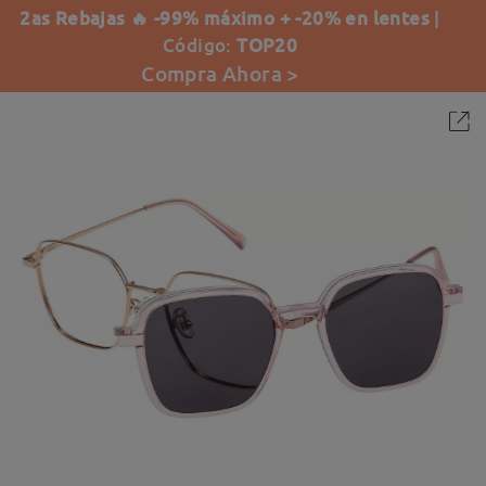
2as Rebajas 🔥 -99% máximo + -20% en lentes
|
Código:
TOP20
Compra Ahora >