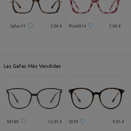
Safari11
7,00 €
Plaid014
7,00 €
Ancho Total
Longitud de Patillas
139mm/ 5.47plg.
142mm/ 5.59plg.
Las Gafas Más Vendidas
Ancho de Cristal
Altura de Cristal
Ancho de Puente
52mm/ 2.05plg.
46mm/ 1.81plg.
19mm/ 0.75plg.
Recomendación de Rostro
S0189
12,95 €
S939
9,95 €