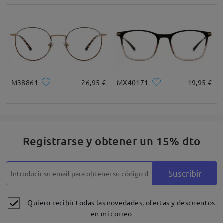
Cuadrada
Redondo
Corazón
Diamante
Ovalado
* Solo Para Referencia
M38861
26,95 €
MX40171
19,95 €
Descripción del Producto
Registrarse y obtener un 15% dto
Suscribir
Quiero recibir todas las novedades, ofertas y descuentos
en mi correo