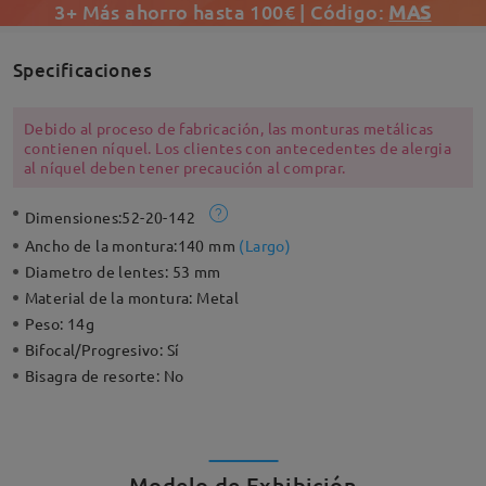
3+ Más ahorro hasta 100€ | Código:
MAS
Specificaciones
Debido al proceso de fabricación, las monturas metálicas
contienen níquel. Los clientes con antecedentes de alergia
al níquel deben tener precaución al comprar.
Dimensiones:
52-20-142
Ancho de la montura:
140 mm
(
Largo
)
Diametro de lentes:
53 mm
Material de la montura:
Metal
Peso:
14g
Bifocal/Progresivo:
Sí
Bisagra de resorte:
No
Modelo de Exhibición