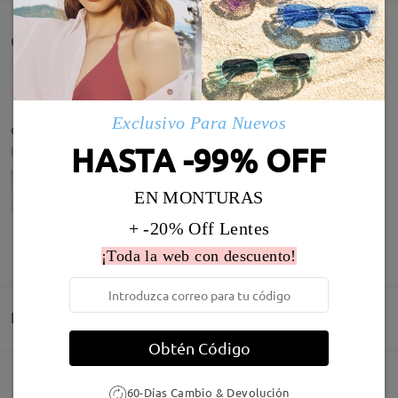
Comentarios de Clientes(99)
Exclusivo Para Nuevos
de muy mala calidad, 45 dias me han durado
HASTA -99% OFF
by
MARIA JOSE
on
Jan 26 , 2026
EN MONTURAS
+ -20% Off Lentes
MOSTRAR MÁS
¡Toda la web con descuento!
Infomación de Modelo
Entrega
Obtén Código
Firmoo's
reply
Jan 27 , 2026
Pedido realizado
Revestimiento resistente a arañazo incluído
Hola María,
60-Días Cambio & Devolución