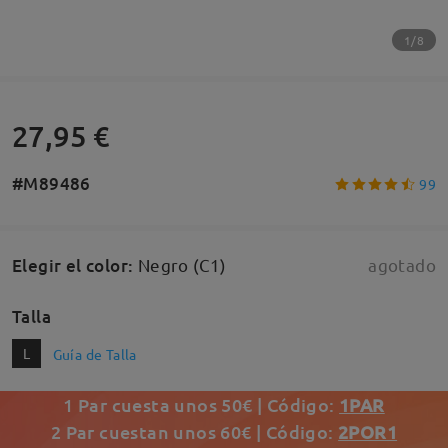
1/8
27,95 €
#M89486
99
Elegir el color
:
Negro (C1)
agotado
Talla
L
Guía de Talla
1 Par cuesta unos 50€ | Código:
1PAR
2 Par cuestan unos 60€ | Código:
2POR1