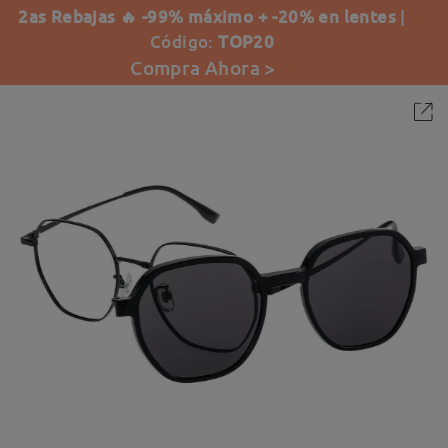
2as Rebajas 🔥 -99% máximo + -20% en lentes
|
Código:
TOP20
Compra Ahora >