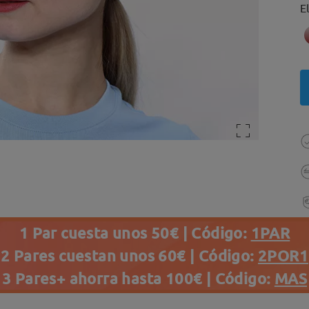
E
1 Par cuesta unos 50€ | Código:
1PAR
2 Pares cuestan unos 60€ | Código:
2POR1
3 Pares+ ahorra hasta 100€ | Código:
MAS