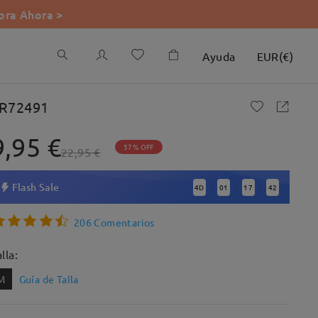
ra Ahora >
Ayuda
EUR
(
€
)
R72491
9,95 €
57% OFF
22,95 €
Flash Sale
4
D
01
17
40
:
:
:
206 Comentarios
lla:
M
Guía de Talla