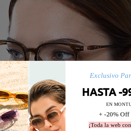
Exclusivo Pa
HASTA -9
EN MONT
+ -20% Off
¡Toda la web con