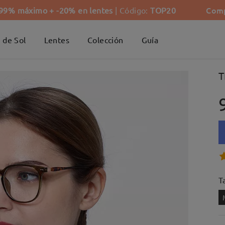
Comp
-99% máximo + -20% en lentes
| Código:
TOP20
 de Sol
Lentes
Colección
Guía
T
Ta