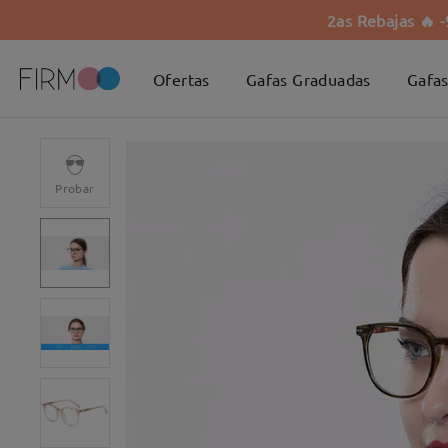
2as Rebajas 🔥 
Ofertas
Gafas Graduadas
Gafas
Probar