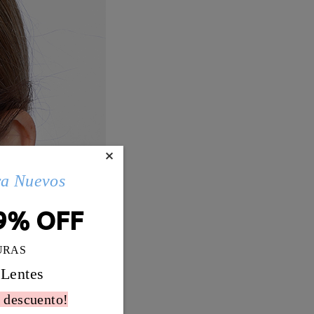
×
ra Nuevos
9% OFF
URAS
 Lentes
 descuento!