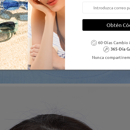
Obtén Có
60-Días Cambio 
365-Día G
Nunca compartiremo