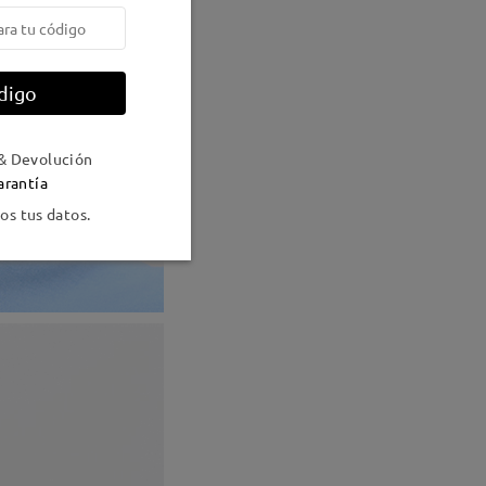
digo
& Devolución
arantía
s tus datos.