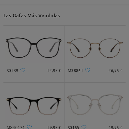
52mm/ 2.05plg.
45mm/ 1.77plg.
19mm/ 0.75plg.
Las Gafas Más Vendidas
Recomendación de Rostro
Cuadrada
Redondo
Corazón
Diamante
Ovalado
S0189
12,95 €
M38861
26,95 €
* Solo Para Referencia
Descripción del Producto
MX40171
19,95 €
S0165
19,95 €