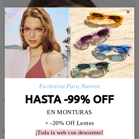
×
MOSTRAR MÁS
Exclusivo Para Nuevos
HASTA -99% OFF
Comentarios de Clientes(206)
EN MONTURAS
+ -20% Off Lentes
Perfectas!!! Pediré mas
¡Toda la web con descuento!
by
Dg
on
Apr 18 , 2026