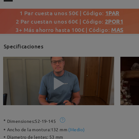
1 Par cuesta unos 50€ | Código:
1PAR
2 Par cuestan unos 60€ | Código:
2POR1
3+ Más ahorro hasta 100€ | Código:
MAS
Specificaciones
Dimensiones:
52-19-145
Ancho de la montura:
132 mm
(
Medio
)
Diametro de lentes:
53 mm