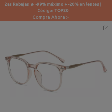
2as Rebajas 🔥 -99% máximo + -20% en lentes
|
Código:
TOP20
Compra Ahora >