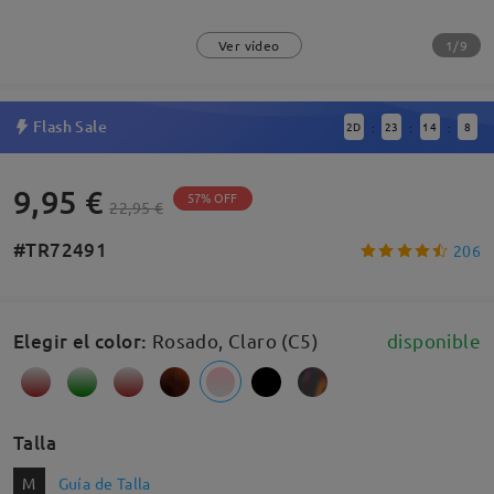
1/9
Ver vídeo
Flash Sale
2
D
23
14
7
:
:
:
9,95 €
57% OFF
22,95 €
#TR72491
206
Elegir el color
:
Rosado, Claro (C5)
disponible
Talla
M
Guía de Talla