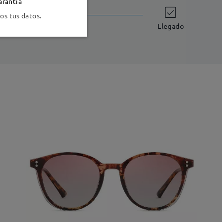
arantía
Envío
s tus datos.
-7 días laborales
detalles
Llegado