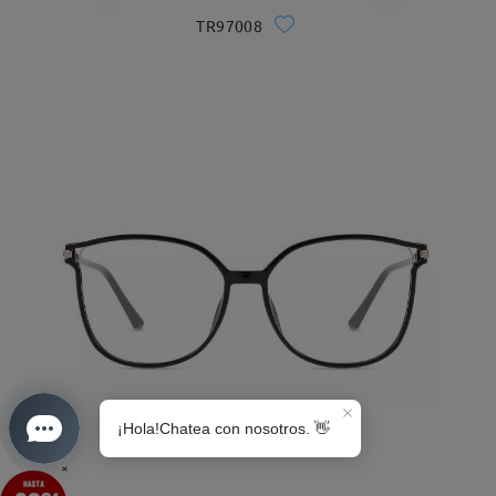
TR97008
S0189
×