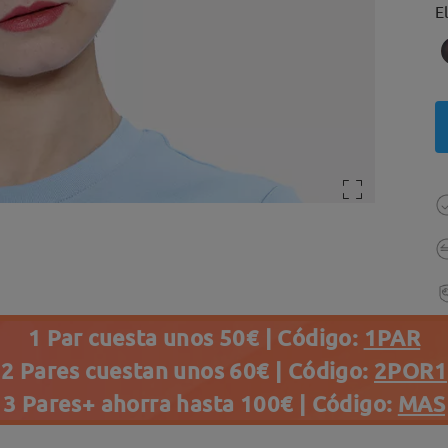
E
1 Par cuesta unos 50€ | Código:
1PAR
2 Pares cuestan unos 60€ | Código:
2POR1
3 Pares+ ahorra hasta 100€ | Código:
MAS