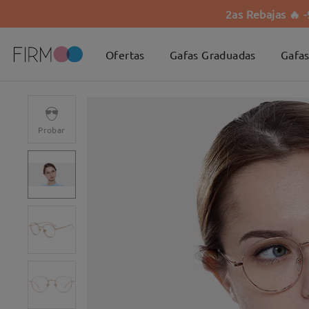
2as Rebajas 🔥 
Ofertas
Gafas Graduadas
Gafas
Probar