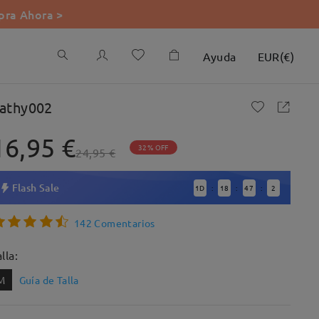
ra Ahora >
Ayuda
EUR
(
€
)
athy002
16,95 €
32% OFF
24,95 €
Flash Sale
1
D
18
47
1
:
:
:
142 Comentarios
lla:
M
Guía de Talla