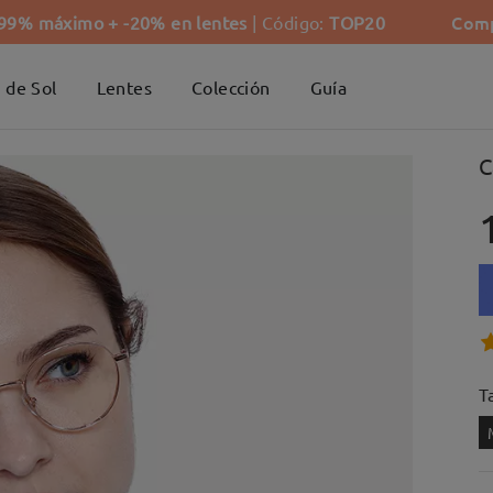
Comp
-99% máximo + -20% en lentes
| Código:
TOP20
 de Sol
Lentes
Colección
Guía
C
Ta