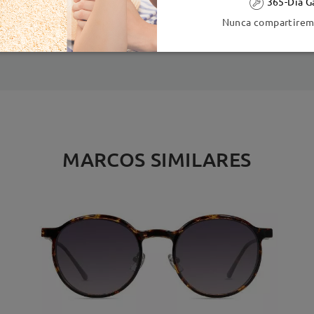
365-Día G
ión
Nunca compartiremo
es
detalles
5
Enviado
MARCOS SIMILARES