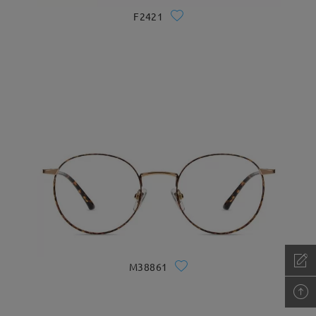
F2421
M38861