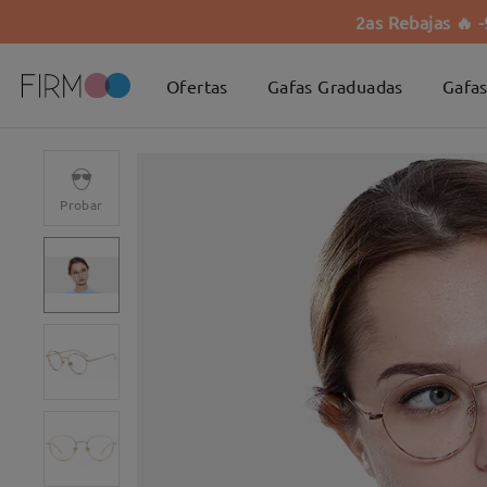
2as Rebajas 🔥 
Ofertas
Gafas Graduadas
Gafas
Probar