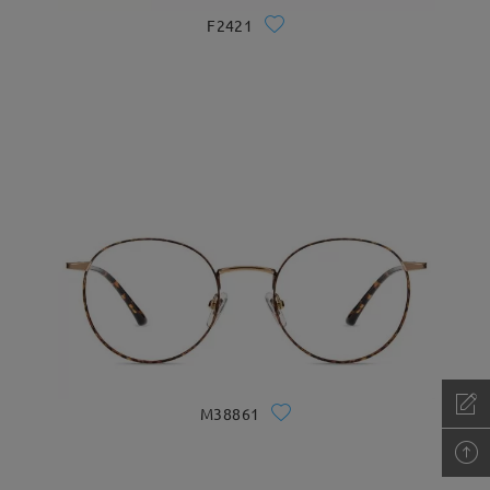
F2421
M38861