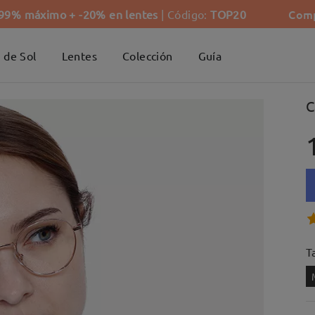
Comp
-99% máximo + -20% en lentes
| Código:
TOP20
 de Sol
Lentes
Colección
Guía
C
Ta