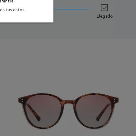
arantía
Envío
s tus datos.
-7 días laborales
detalles
Llegado