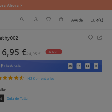
ra Ahora >
Ayuda
EUR
(
€
)
athy002
16,95 €
32% OFF
24,95 €
Flash Sale
0
D
18
44
16
:
:
:
142 Comentarios
lla:
M
Guía de Talla