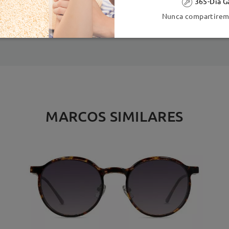
365-Día G
ión
Nunca compartiremo
es
detalles
5
Enviado
MARCOS SIMILARES