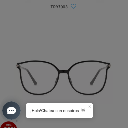
TR97008
S0189
×