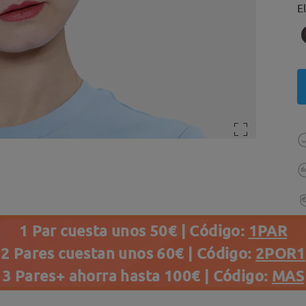
E
1 Par cuesta unos 50€ | Código:
1PAR
2 Pares cuestan unos 60€ | Código:
2POR1
3 Pares+ ahorra hasta 100€ | Código:
MAS