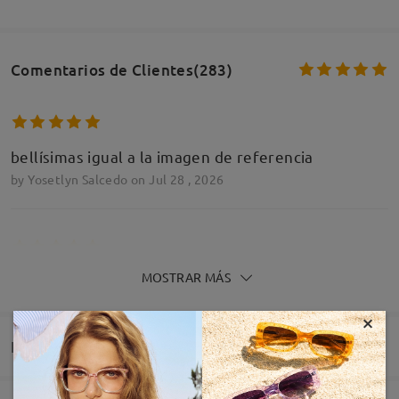
Comentarios de Clientes(283)
bellísimas igual a la imagen de referencia
by
Yosetlyn Salcedo
on
Jul 28 , 2026
MOSTRAR MÁS
Son muy bonitas
by
Jack
on
Nov 14 , 2025
×
Entrega