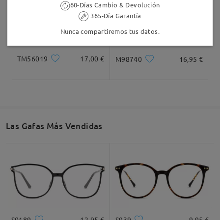
60-Días Cambio & Devolución
365-Día Garantía
Nunca compartiremos tus datos.
TM56019
17,00 €
M98740
16,95 €
Las Gafas Más Vendidas
S0189
12,95 €
S939
9,95 €