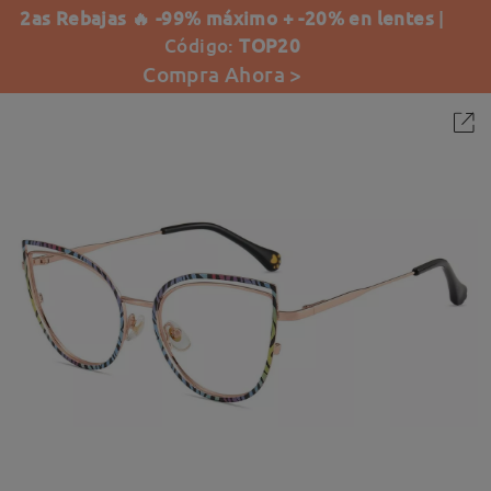
2as Rebajas 🔥 -99% máximo + -20% en lentes
|
Código:
TOP20
Compra Ahora >