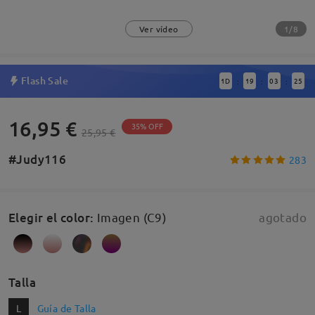
1/8
Ver vídeo
Flash Sale
1
D
19
03
24
:
:
:
16,95 €
35% OFF
25,95 €
#Judy116
283
Elegir el color
:
Imagen (C9)
agotado
Talla
L
Guía de Talla